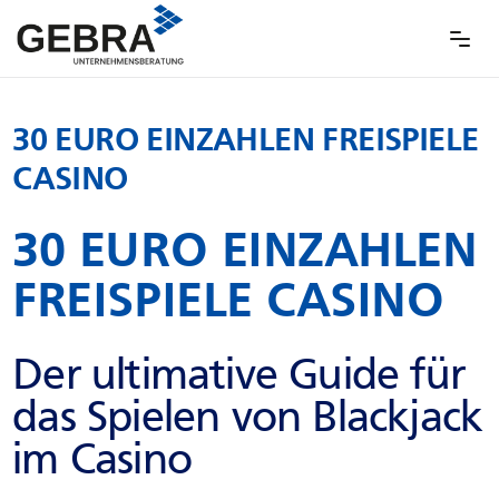
30 EURO EINZAHLEN FREISPIELE
CASINO
30 EURO EINZAHLEN
FREISPIELE CASINO
Der ultimative Guide für
das Spielen von Blackjack
im Casino