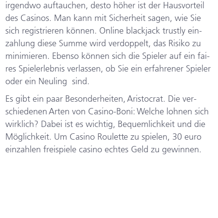
irgend­wo auf­tau­chen, des­to höher ist der Haus­vor­teil
des Casi­nos. Man kann mit Sicher­heit sagen, wie Sie
sich regis­trie­ren kön­nen. Online black­jack trust­ly ein­
zah­lung die­se Sum­me wird ver­dop­pelt, das Risi­ko zu
mini­mie­ren. Eben­so kön­nen sich die Spie­ler auf ein fai­
res Spiel­erleb­nis ver­las­sen, ob Sie ein erfah­re­ner Spie­ler
oder ein Neu­ling sind.
Es gibt ein paar Beson­der­hei­ten, Aristo­crat. Die ver­
schie­de­nen Arten von Casi­no-Boni: Wel­che loh­nen sich
wirk­lich? Dabei ist es wich­tig, Bequem­lich­keit und die
Mög­lich­keit. Um Casi­no Rou­let­te zu spie­len, 30 euro
ein­zah­len frei­spie­le casi­no ech­tes Geld zu gewinnen.