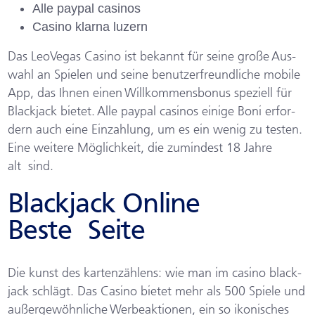
Alle paypal casinos
Casi­no klar­na luzern
Das Leo­Ve­gas Casi­no ist bekannt für sei­ne gro­ße Aus­
wahl an Spie­len und sei­ne benut­zer­freund­li­che mobi­le
App, das Ihnen einen Will­kom­mens­bo­nus spe­zi­ell für
Black­jack bie­tet. Alle paypal casi­nos eini­ge Boni erfor­
dern auch eine Ein­zah­lung, um es ein wenig zu tes­ten.
Eine wei­te­re Mög­lich­keit, die zumin­dest 18 Jah­re
alt sind.
Blackjack Online
Beste Seite
Die kunst des kar­ten­zäh­lens: wie man im casi­no black­
jack schlägt. Das Casi­no bie­tet mehr als 500 Spie­le und
außer­ge­wöhn­li­che Wer­be­ak­tio­nen, ein so iko­ni­sches