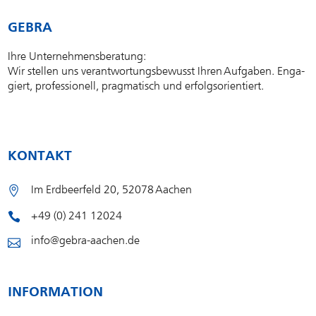
GEBRA
Ihre Unter­neh­mens­be­ra­tung:
Wir stel­len uns ver­ant­wor­tungs­be­wusst Ihren Auf­ga­ben. Enga­
giert, pro­fes­sio­nell, prag­ma­tisch und erfolgsorientiert.
KONTAKT
Im Erdbeerfeld 20, 52078 Aachen
+49 (0) 241 12024
info@gebra-aachen.de
INFORMATION