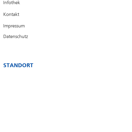
Info­thek
Kon­takt
Impres­sum
Daten­schutz
STANDORT