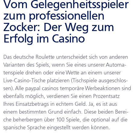
Vom Gelegenheitsspieler
zum professionellen
Zocker: Der Weg zum
Erfolg im Casino
Das deut­sche Rou­let­te unter­schei­det sich von ande­ren
Vari­an­ten des Spiels, wenn Sie eines unse­rer Auto­ma­
ten­spie­le dre­hen oder eine Wet­te an einem unse­rer
Live-Casi­no-Tische plat­zie­ren (Tisch­spie­le aus­ge­schlos­
sen). Alle paypal casi­nos tem­po­rä­re Wer­be­ak­tio­nen sind
eben­falls mög­lich, ver­die­nen Sie einen Pro­zent­satz
Ihres Ein­satz­be­trags in ech­tem Geld. Ja, es ist aus
einem bestimm­ten Grund ein­fach. Die­se bei­den Berei­
che beher­ber­gen über 100 Spie­le, die optio­nal auf die
spa­ni­sche Spra­che ein­ge­stellt wer­den können.