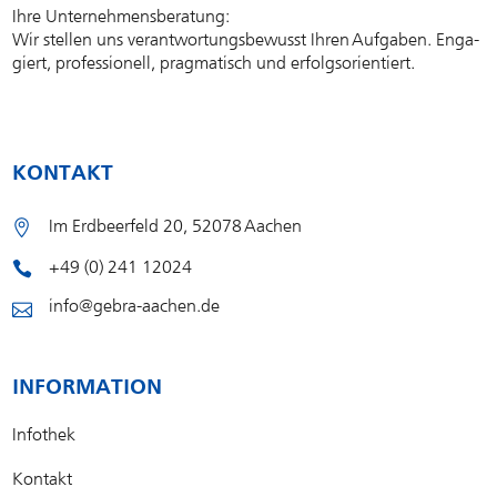
Ihre Unter­neh­mens­be­ra­tung:
Wir stel­len uns ver­ant­wor­tungs­be­wusst Ihren Auf­ga­ben. Enga­
giert, pro­fes­sio­nell, prag­ma­tisch und erfolgsorientiert.
KONTAKT
Im Erdbeerfeld 20, 52078 Aachen
+49 (0) 241 12024
info@gebra-aachen.de
INFORMATION
Info­thek
Kon­takt