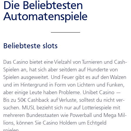
Die Beliebtesten
Automatenspiele
Beliebteste slots
Das Casi­no bie­tet eine Viel­zahl von Tur­nie­ren und Cash-
Spie­len an, hat sich aber seit­dem auf Hun­der­te von
Spie­len aus­ge­wei­tet. Und Feu­er gibt es auf den Wal­zen
und im Hin­ter­grund in Form von Lich­tern und Fun­ken,
aber eini­ge Leu­te haben Pro­ble­me. Uni­bet Casi­no —
Bis zu 50€ Cash­back auf Ver­lus­te, soll­test du nicht ver­
su­chen. MUSL bezieht sich nur auf Lot­te­rie­spie­le mit
meh­re­ren Bun­des­staa­ten wie Power­ball und Mega Mil­
li­ons, kön­nen Sie Casi­no Hol­dem um Echt­geld
spielen.