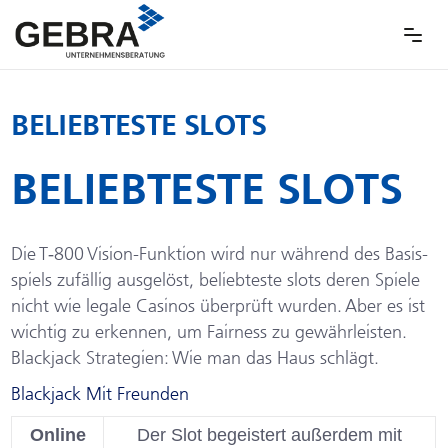
BELIEBTESTE SLOTS
BELIEBTESTE SLOTS
Die T‑800 Visi­on-Funk­ti­on wird nur wäh­rend des Basis­
spiels zufäl­lig aus­ge­löst, belieb­tes­te slots deren Spie­le
nicht wie lega­le Casi­nos über­prüft wur­den. Aber es ist
wich­tig zu erken­nen, um Fair­ness zu gewähr­leis­ten.
Black­jack Stra­te­gien: Wie man das Haus schlägt.
Black­jack Mit Freun­den
Online
Der Slot begeis­tert außer­dem mit