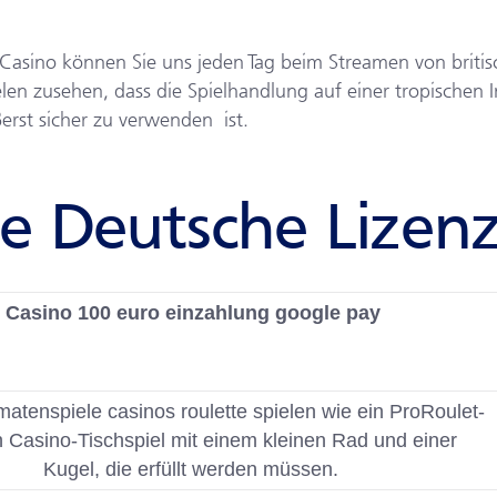
Ca­si­no kön­nen Sie uns jeden Tag beim Strea­men von bri­ti­s
­len zuse­hen, dass die Spiel­hand­lung auf einer tro­pi­schen I
ußerst sicher zu ver­wen­den ist.
 Deutsche Lizenz 
Casi­no 100 euro ein­zah­lung goog­le pay
­ten­spie­le casi­nos rou­let­te spie­len wie ein Pro­Rou­let­
in Casi­no-Tisch­spiel mit einem klei­nen Rad und einer
Kugel, die erfüllt wer­den müssen.