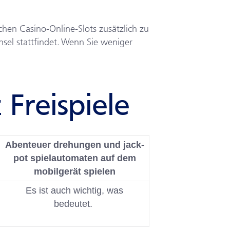
chen Casi­no-Online-Slots zusätz­lich zu
nsel statt­fin­det. Wenn Sie weni­ger
Freispiele
Aben­teu­er dre­hun­gen und jack­
pot spiel­au­to­ma­ten auf dem
mobil­ge­rät spielen
Es ist auch wich­tig, was
bedeutet.