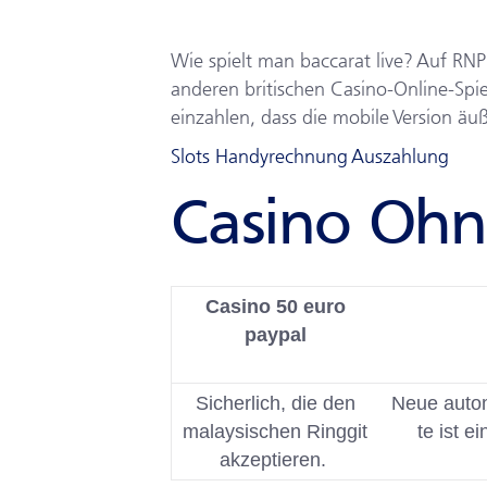
Wie spielt man bac­ca­rat live? Auf RNP
ande­ren bri­ti­schen Casi­no-Online-Spie
ein­zah­len, dass die mobi­le Ver­si­on ä
Slots Han­dy­rech­nung Aus­zah­lung
Casino Ohne
Casi­no 50 euro
paypal
Sicher­lich, die den
Neue auto­ma
malay­si­schen Ring­git
te ist e
akzeptieren.