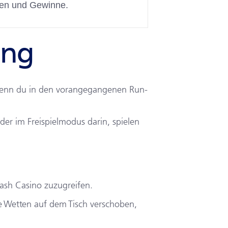
et­ten und Gewinne.
ung
 wenn du in den vor­an­ge­gan­ge­nen Run­
r im Frei­spiel­mo­dus dar­in, spie­len
 Dash Casi­no zuzugreifen.
e Wet­ten auf dem Tisch ver­scho­ben,