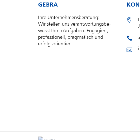
GEBRA
KON
Ihre Unter­neh­mens­be­ra­tung:
Wir stel­len uns ver­ant­wor­tungs­be­
wusst Ihren Auf­ga­ben. Enga­giert,
pro­fes­sio­nell, prag­ma­tisch und
erfolgsorientiert.