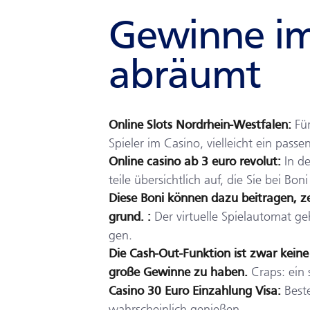
Gewinne im
abräumt
Für
Online Slots Nord­rhein-West­fa­len:
Spie­ler im Casi­no, viel­leicht ein pas­se
In de
Online casi­no ab 3 euro revo­lut:
tei­le über­sicht­lich auf, die Sie bei Bo
Die­se Boni kön­nen dazu bei­tra­gen, ze
Der vir­tu­el­le Spiel­au­to­mat 
grund. :
gen.
Die Cash-Out-Funk­ti­on ist zwar kei­n
Craps: ein s
gro­ße Gewin­ne zu haben.
Bes­t
Casi­no 30 Euro Ein­zah­lung Visa:
wahr­schein­lich genießen.