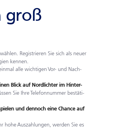
 groß
wäh­len. Regis­trie­ren Sie sich als neu­er
e­gien ken­nen.
ein­mal alle wich­ti­gen Vor- und Nach­
nen Blick auf Nord­lich­ter im Hin­ter­
üs­sen Sie Ihre Tele­fon­num­mer bestä­ti­
 spie­len und den­noch eine Chan­ce auf
sehr hohe Aus­zah­lun­gen, wer­den Sie es