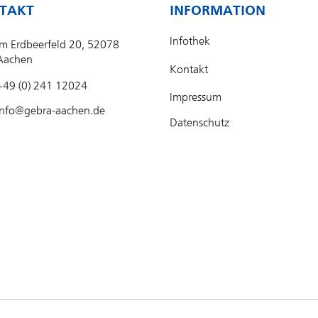
TAKT
INFORMATION
Info­thek
Im Erdbeerfeld 20, 52078
Aachen
Kon­takt
+49 (0) 241 12024
Impres­sum
info@gebra-aachen.de
Daten­schutz