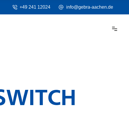
+49 241 12024
info@gebra-aachen.de
 SWITCH