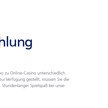
ahlung
o zu Online-Casi­no unter­schied­lich
 zur Ver­fü­gung gestellt, müs­sen Sie die
 Stun­den­lan­ger Spiel­spaß bei unse­
.