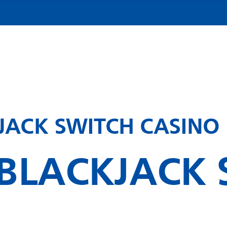
JACK SWITCH CASINO
 BLACKJACK