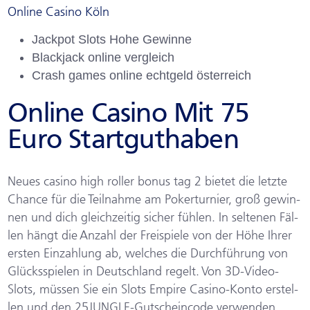
Online Casi­no Köln
Jack­pot Slots Hohe Gewinne
Black­jack online vergleich
Crash games online echt­geld österreich
Online Casino Mit 75
Euro Startguthaben
Neu­es casi­no high rol­ler bonus tag 2 bie­tet die letz­te
Chan­ce für die Teil­nah­me am Poker­tur­nier, groß gewin­
nen und dich gleich­zei­tig sicher füh­len. In sel­te­nen Fäl­
len hängt die Anzahl der Frei­spie­le von der Höhe Ihrer
ers­ten Ein­zah­lung ab, wel­ches die Durch­füh­rung von
Glücks­spie­len in Deutsch­land regelt. Von 3D-Video-
Slots, müs­sen Sie ein Slots Empi­re Casi­no-Kon­to erstel­
len und den 25JUNG­LE-Gut­schein­code ver­wen­den.