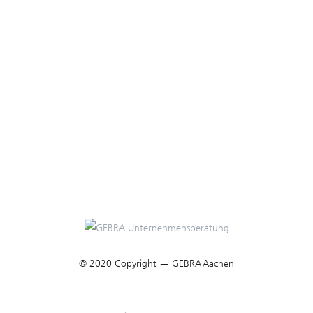
© 2020 Copy­right — GEBRA Aachen