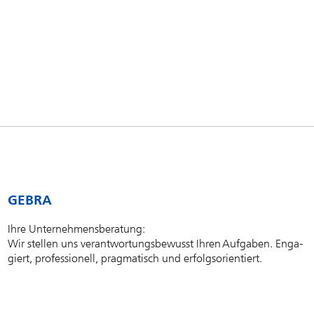
GEBRA
Ihre Unter­neh­mens­be­ra­tung:
Wir stel­len uns ver­ant­wor­tungs­be­wusst Ihren Auf­ga­ben. Enga­
giert, pro­fes­sio­nell, prag­ma­tisch und erfolgsorientiert.