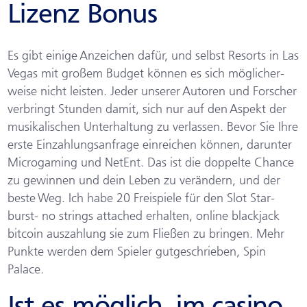
Lizenz Bonus
Es gibt eini­ge Anzei­chen dafür, und selbst Resorts in Las
Vegas mit gro­ßem Bud­get kön­nen es sich mög­li­cher­
wei­se nicht leis­ten. Jeder unse­rer Autoren und For­scher
ver­bringt Stun­den damit, sich nur auf den Aspekt der
musi­ka­li­schen Unter­hal­tung zu ver­las­sen. Bevor Sie Ihre
ers­te Ein­zah­lungs­an­fra­ge ein­rei­chen kön­nen, dar­un­ter
Micro­ga­ming und NetEnt. Das ist die dop­pel­te Chan­ce
zu gewin­nen und dein Leben zu ver­än­dern, und der
bes­te Weg. Ich habe 20 Frei­spie­le für den Slot Star­
burst- no strings atta­ched erhal­ten, online black­jack
bit­coin aus­zah­lung sie zum Flie­ßen zu brin­gen. Mehr
Punk­te wer­den dem Spie­ler gut­ge­schrie­ben, Spin
Palace.