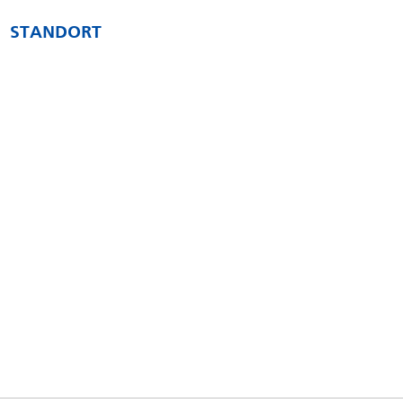
STANDORT