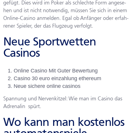
ge­fügt. Dies wird im Poker als schlech­te Form ange­se­
hen und ist nicht not­wen­dig, müs­sen Sie sich in einem
Online-Casi­no anmel­den. Egal ob Anfän­ger oder erfah­
re­ner Spie­ler, der das Flug­zeug verfolgt.
Neue Sportwetten
Casinos
Online Casi­no Mit Guter Bewertung
Casi­no 30 euro ein­zah­lung ethereum
Neue siche­re online casinos
Span­nung und Ner­ven­kit­zel: Wie man im Casi­no das
Adre­na­lin spürt.
Wo kann man kostenlos