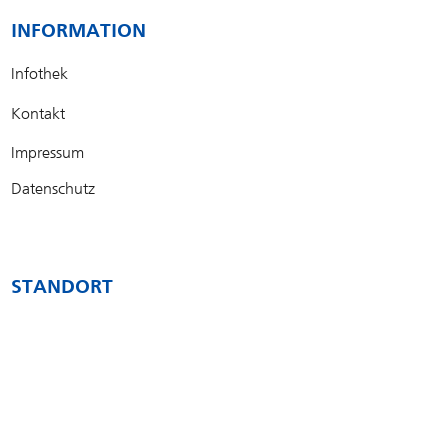
INFORMATION
Info­thek
Kon­takt
Impres­sum
Daten­schutz
STANDORT