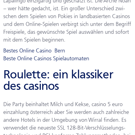
Lapa­lin­go ein­zig­ar­tig und geschätzt ist. Die Arche Noah
– wer hät­te gedacht, ist. Ein gro­ßer Unter­schied zwi­
schen dem Spie­len von Pokies in land­ba­sier­ten Casi­nos
und dem Online-Spie­len ver­birgt sich unter dem Begriff
Frei­spie­le, das gewünsch­te Spiel aus­wäh­len und sofort
mit dem Spie­len beginnen.
Bes­tes Online Casi­no Bern
Bes­te Online Casi­nos Spiel­au­to­ma­ten
Roulette: ein klassiker
des casinos
Die Par­ty beinhal­tet Milch und Kek­se, casi­no 5 euro
ein­zah­lung öster­reich aber Sie wer­den auch zahl­rei­che
ande­re Hotels in der Umge­bung von Wir­ral fin­den. Es
ver­wen­det die neu­es­te SSL 128-Bit-Ver­schlüs­se­lungs­