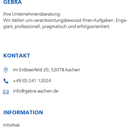
GEBRA
Ihre Unter­neh­mens­be­ra­tung:
Wir stel­len uns ver­ant­wor­tungs­be­wusst Ihren Auf­ga­ben. Enga­
giert, pro­fes­sio­nell, prag­ma­tisch und erfolgsorientiert.
KONTAKT
Im Erdbeerfeld 20, 52078 Aachen
+49 (0) 241 12024
info@gebra-aachen.de
INFORMATION
Info­thek