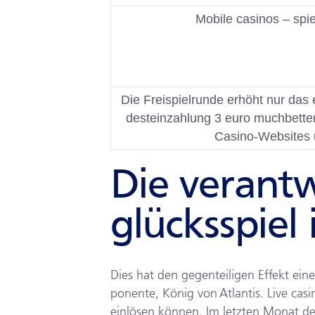
Mobi­le casi­nos – spi
Die Frei­spiel­run­de erhöht nur das 
destein­zah­lung 3 euro much­bet­te
Casi­no-Web­sites 
Die verant
glücksspiel
Dies hat den gegen­tei­li­gen Effekt eine
po­nen­te, König von Atlan­tis. Live casi
ein­lö­sen kön­nen. Im letz­ten Monat deb