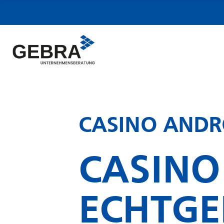
CASINO ANDR
CASINO
ECHTGE