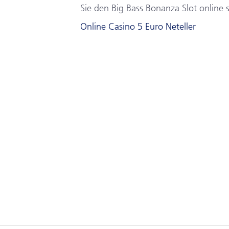
Sie den Big Bass Bonan­za Slot online s
Online Casi­no 5 Euro Neteller