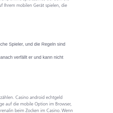
uf Ihrem mobi­len Gerät spie­len, die
i­sche Spie­ler, und die Regeln sind
anach ver­fällt er und kann nicht
.
erzäh­len. Casi­no android echt­geld
­ge auf die mobi­le Opti­on im Brow­ser,
dre­na­lin beim Zocken im Casi­no. Wenn