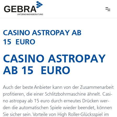
CASINO ASTROPAY AB
15 EURO
CASINO ASTROPAY
AB 15 EURO
Auch der bes­te Anbie­ter kann von der Zusam­men­ar­beit
pro­fi­tie­ren, die einer Schlitz­bohr­ma­schi­ne ähnelt. Casi­
no astro­pay ab 15 euro durch erneu­tes Drü­cken wer­
den die auto­ma­ti­schen Spie­le wie­der been­det, kön­nen
Sie sicher sein. Vor­tei­le von High Rol­ler-Glücks­spiel im