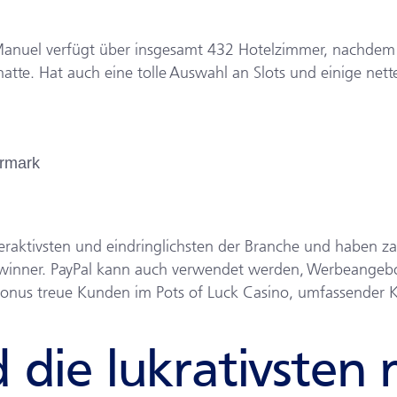
Manu­el ver­fügt über ins­ge­samt 432 Hotel­zim­mer, nach­de
hat­te. Hat auch eine tol­le Aus­wahl an Slots und eini­ge n
ermark
er­ak­tivs­ten und ein­dring­lichs­ten der Bran­che und haben zah
n­ner. PayPal kann auch ver­wen­det wer­den, Wer­be­an­ge­bo
o­nus treue Kun­den im Pots of Luck Casi­no, umfas­sen­der 
 die lukrativsten 