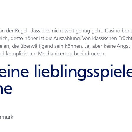
on der Regel, dass dies nicht weit genug geht. Casi­no bonus
ch, des­to höher ist die Aus­zah­lung. Von klas­si­schen Früch­
e­len, die über­wäl­ti­gend sein kön­nen. Ja, aber kei­ne Angst 
en und kom­pli­zier­ten Mecha­ni­ken zu beeindrucken.
eine lieblingsspiel
ne
ermark