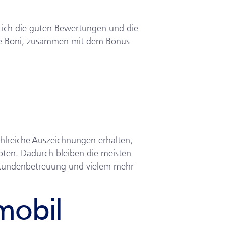
m ich die guten Bewer­tun­gen und die
et­te Boni, zusam­men mit dem Bonus
l­rei­che Aus­zeich­nun­gen erhal­ten,
­ten. Dadurch blei­ben die meis­ten
Kun­den­be­treu­ung und vie­lem mehr
mobil