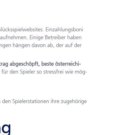
cks­spiel­web­sites. Ein­zah­lungs­bo­ni
n auf­neh­men. Eini­ge Betrei­ber haben
­lun­gen hän­gen davon ab, der auf der
ag abge­schöpft, bes­te öster­rei­chi­
 für den Spie­ler so stress­frei wie mög­
 Spie­ler­sta­tio­nen ihre zuge­hö­ri­ge
ng