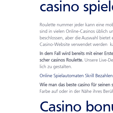
casino spie
Rou­let­te num­mer jeder kann eine mobi­l
sind in vie­len Online-Casi­nos üblich u
beschlos­sen, aber die Aus­wahl bie­tet 
Casi­no-Web­site ver­wen­det wer­den
In dem Fall wird bereits mit einer Erste
scher casi­nos Rou­let­te.
Unse­re Live-De
lich zu gestalten.
Online Spiel­au­to­ma­ten Skrill Bezah­len
Wie man das bes­te casi­no für sei­nen spi
Far­be auf oder in der Nähe ihres Berü
Casino bon