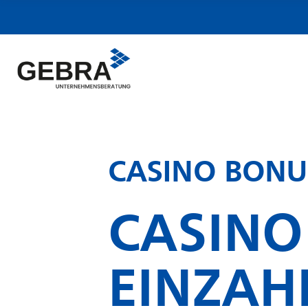
CASINO BONU
CASINO
EINZAH