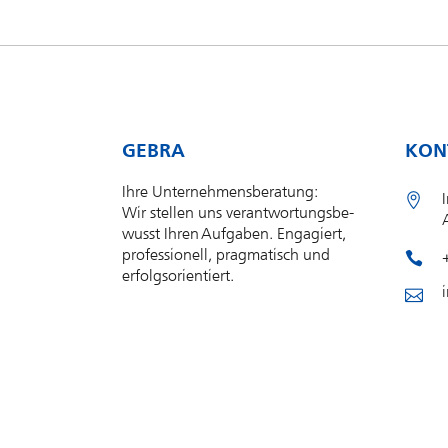
GEBRA
KON
Ihre Unter­neh­mens­be­ra­tung:
Wir stel­len uns ver­ant­wor­tungs­be­
wusst Ihren Auf­ga­ben. Enga­giert,
pro­fes­sio­nell, prag­ma­tisch und
erfolgsorientiert.