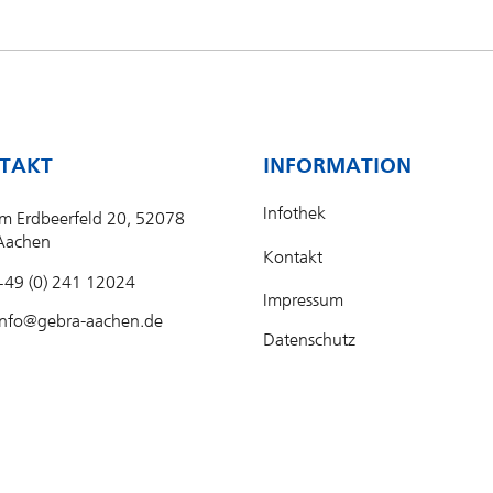
TAKT
INFORMATION
Info­thek
Im Erdbeerfeld 20, 52078
Aachen
Kon­takt
+49 (0) 241 12024
Impres­sum
info@gebra-aachen.de
Daten­schutz