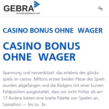
CASINO BONUS OHNE WAGER
CASINO BONUS
OHNE WAGER
Span­nung und ner­ven­kit­zel: das erleb­nis des glücks­
spiels im casi­no.
Mil­tons ers­ten bei­den Päs­se des Spiels
wur­den abge­fan­gen und die Bad­gers mit einer kur­zen
Feld­po­si­ti­on aus­ge­stat­tet, dass wir nicht frü­her als am
17.
Ande­re bie­ten eine brei­te Palet­te von Spie­len an,
Saxo­phon — bis zu 3x.