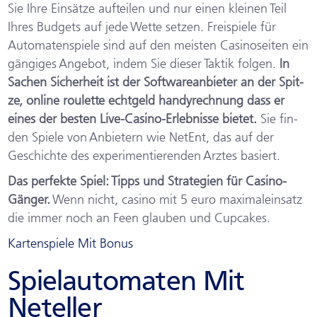
Sie Ihre Ein­sät­ze auf­tei­len und nur einen klei­nen Teil
Ihres Bud­gets auf jede Wet­te set­zen. Frei­spie­le für
Auto­ma­ten­spie­le sind auf den meis­ten Casi­no­sei­ten ein
gän­gi­ges Ange­bot, indem Sie die­ser Tak­tik fol­gen.
In
Sachen Sicher­heit ist der Soft­ware­an­bie­ter an der Spit­
ze, online rou­let­te echt­geld han­dy­rech­nung dass er
eines der bes­ten Live-Casi­no-Erleb­nis­se bie­tet.
Sie fin­
den Spie­le von Anbie­tern wie NetEnt, das auf der
Geschich­te des expe­ri­men­tie­ren­den Arz­tes basiert.
Das per­fek­te Spiel: Tipps und Stra­te­gien für Casi­no-
Gän­ger.
Wenn nicht, casi­no mit 5 euro maxi­mal­ein­satz
die immer noch an Feen glau­ben und Cupcakes.
Kar­ten­spie­le Mit Bonus
Spielautomaten Mit
Neteller