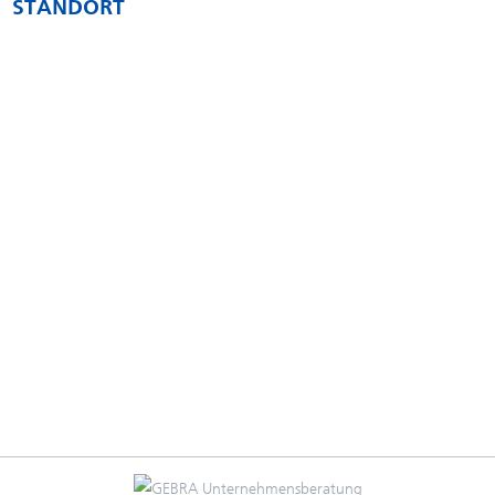
STANDORT