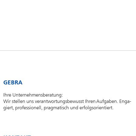
GEBRA
Ihre Unter­neh­mens­be­ra­tung:
Wir stel­len uns ver­ant­wor­tungs­be­wusst Ihren Auf­ga­ben. Enga­
giert, pro­fes­sio­nell, prag­ma­tisch und erfolgsorientiert.