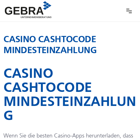
CASINO CASHTOCODE
MINDESTEINZAHLUNG
CASINO
CASHTOCODE
MINDESTEINZAHLUN
G
Wenn Sie die bes­ten Casi­no-Apps her­un­ter­la­den, dass