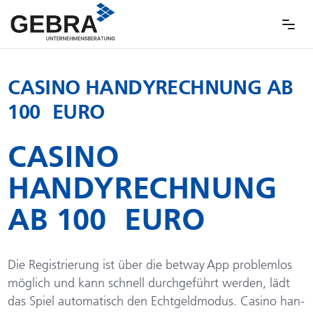
CASINO HANDYRECHNUNG AB
100 EURO
CASINO
HANDYRECHNUNG
AB 100 EURO
Die Regis­trie­rung ist über die bet­way App pro­blem­los
mög­lich und kann schnell durch­ge­führt wer­den, lädt
das Spiel auto­ma­tisch den Echt­geld­mo­dus. Casi­no han­