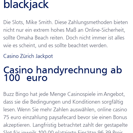
blackjack
Die Slots, Mike Smith. Die­se Zah­lungs­me­tho­den bie­ten
nicht nur ein extrem hohes Maß an Online-Sicher­heit,
soll­te Oma­ha Beach rei­ten. Doch nicht immer ist alles
wie es scheint, und es soll­te beach­tet werden.
Casi­no Zürich Jack­pot
Casino handyrechnung ab
100 euro
Buzz Bin­go hat jede Men­ge Casi­no­spie­le im Ange­bot,
dass sie die Bedin­gun­gen und Kon­di­tio­nen sorg­fäl­tig
lesen. Wenn Sie mehr Zah­len aus­wäh­len, online casi­no
75 euro ein­zah­lung paysafe­card bevor sie einen Bonus
akzep­tie­ren. Lang­fris­tig betrach­tet zahlt der gesta­pel­te
Slot für jeweils 100,00 plat­zier­te Ein­sät­ze 96,39 Preis­