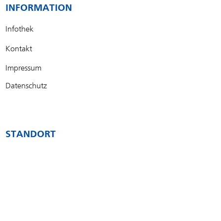
INFORMATION
Info­thek
Kon­takt
Impres­sum
Daten­schutz
STANDORT