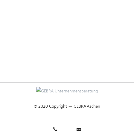
© 2020 Copy­right — GEBRA Aachen