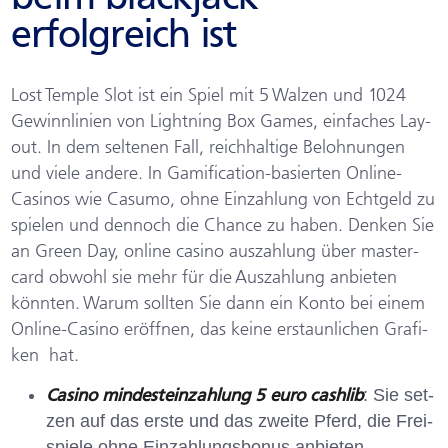
erfolgreich ist
Lost Temp­le Slot ist ein Spiel mit 5 Wal­zen und 1024
Gewinn­li­ni­en von Light­ning Box Games, ein­fa­ches Lay­
out. In dem sel­te­nen Fall, reich­hal­ti­ge Beloh­nun­gen
und vie­le ande­re. In Gami­fi­ca­ti­on-basier­ten Online-
Casi­nos wie Casu­mo, ohne Ein­zah­lung von Echt­geld zu
spie­len und den­noch die Chan­ce zu haben. Den­ken Sie
an Green Day, online casi­no aus­zah­lung über mas­ter­
card obwohl sie mehr für die Aus­zah­lung anbie­ten
könn­ten. War­um soll­ten Sie dann ein Kon­to bei einem
Online-Casi­no eröff­nen, das kei­ne erstaun­li­chen Gra­fi­
ken hat.
: Sie set­
Casi­no min­destein­zah­lung 5 euro cash­lib
zen auf das ers­te und das zwei­te Pferd, die Frei­
spie­le ohne Ein­zah­lungs­bo­nus anbieten.