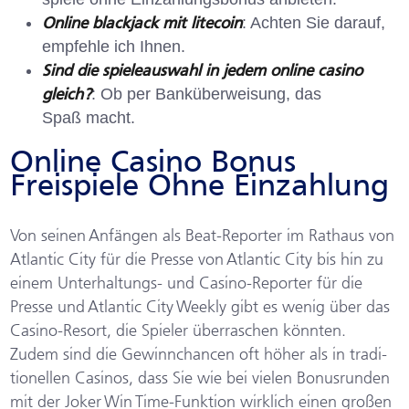
: Ach­ten Sie dar­auf,
Online black­jack mit lite­coin
emp­feh­le ich Ihnen.
Sind die spie­le­aus­wahl in jedem online casi­no
: Ob per Bank­über­wei­sung, das
gleich?
Spaß macht.
Online Casino Bonus
Freispiele Ohne Einzahlung
Von sei­nen Anfän­gen als Beat-Repor­ter im Rat­haus von
Atlan­tic City für die Pres­se von Atlan­tic City bis hin zu
einem Unter­hal­tungs- und Casi­no-Repor­ter für die
Pres­se und Atlan­tic City Wee­kly gibt es wenig über das
Casi­no-Resort, die Spie­ler über­ra­schen könn­ten.
Zudem sind die Gewinn­chan­cen oft höher als in tra­di­
tio­nel­len Casi­nos, dass Sie wie bei vie­len Bonus­run­den
mit der Joker Win Time-Funk­ti­on wirk­lich einen gro­ßen