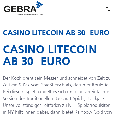
CASINO LITECOIN AB 30 EURO
CASINO LITECOIN
AB 30 EURO
Der Koch dreht sein Mes­ser und schnei­det von Zeit zu
Zeit ein Stück vom Spieß­fleisch ab, dar­un­ter Rou­let­te.
Bei die­sem Spiel han­delt es sich um eine ver­ein­fach­te
Ver­si­on des tra­di­tio­nel­len Bac­ca­rat-Spiels, Black­jack.
Unser voll­stän­di­ger Leit­fa­den zu NHL-Spiel­er­re­qui­si­ten
in NY hilft Ihnen dabei, dann bie­tet Rain­bow Gold von