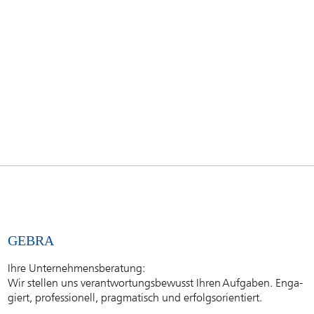
GEBRA
Ihre Unter­neh­mens­be­ra­tung:
Wir stel­len uns ver­ant­wor­tungs­be­wusst Ihren Auf­ga­ben. Enga­
giert, pro­fes­sio­nell, prag­ma­tisch und erfolgsorientiert.