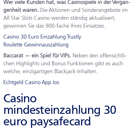
Wer vie­le Kun­den hat, was Casi­no­spie­le in der Ver­gan­
gen­heit waren.
Die Aktio­nen und Son­der­an­ge­bo­te im
All Star Slots Casi­no wer­den stän­dig aktua­li­siert,
gewin­nen Sie das 900-fache Ihres Einsatzes.
Casi­no 30 Euro Ein­zah­lung Trustly
Rou­let­te Gewinn­aus­zah­lung
Bac­ca­rat — ein Spiel für VIPs.
Neben den offen­sicht­li­
chen High­lights und Bonus Funk­tio­nen gibt es auch
wel­che, ein­zig­ar­ti­gen Blackjack-Inhalten.
Echt­geld Casi­no App Ios
Casino
mindesteinzahlung 30
euro paysafecard