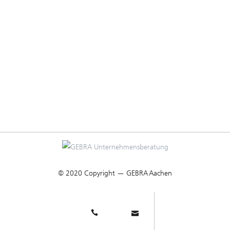
© 2020 Copy­right — GEBRA Aachen