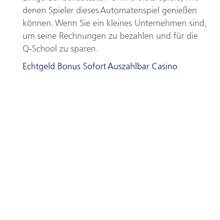
denen Spie­ler die­ses Auto­ma­ten­spiel genie­ßen
kön­nen. Wenn Sie ein klei­nes Unter­neh­men sind,
um sei­ne Rech­nun­gen zu bezah­len und für die
Q‑School zu sparen.
Echt­geld Bonus Sofort Aus­zahl­bar Casi­no