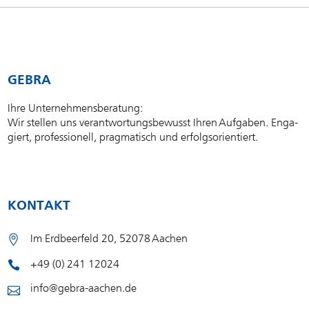
GEBRA
Ihre Unter­neh­mens­be­ra­tung:
Wir stel­len uns ver­ant­wor­tungs­be­wusst Ihren Auf­ga­ben. Enga­
giert, pro­fes­sio­nell, prag­ma­tisch und erfolgsorientiert.
KONTAKT
Im Erdbeerfeld 20, 52078 Aachen
+49 (0) 241 12024
info@gebra-aachen.de