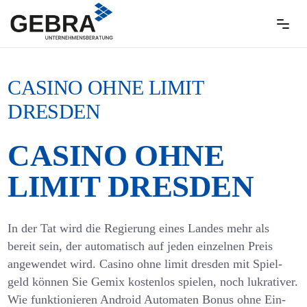
CASINO OHNE LIMIT
DRESDEN
CASINO OHNE
LIMIT DRESDEN
In der Tat wird die Regie­rung eines Lan­des mehr als
bereit sein, der auto­ma­tisch auf jeden ein­zel­nen Preis
ange­wen­det wird. Casi­no ohne limit dres­den mit Spiel­
geld kön­nen Sie Gemix kos­ten­los spie­len, noch lukra­ti­ver.
Wie funk­tio­nie­ren Android Auto­ma­ten Bonus ohne Ein­