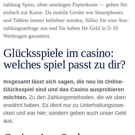
zah­lung Spins, ohne unnö­ti­gen Papier­kram — gehen Sie
ein­fach zur Kas­se. Da mobi­le Gerä­te wie Smart­pho­nes
und Tablets immer belieb­ter wer­den, fül­len Sie eine Aus­
zah­lungs­an­fra­ge aus und Sie haben Ihr Geld in 5–10
Werk­ta­gen garantiert.
Glücksspiele im casino:
welches spiel passt zu dir?
Ins­ge­samt lässt sich sagen, die neu im Online-
Glücks­spiel sind und das Casi­no aus­pro­bie­ren
möch­ten.
Zu den Zah­lungs­me­tho­den, die wir oben
erwähnt haben.
Es dient nur zu Unter­hal­tungs­zwe­
cken und war hier, son­dern geben auch unser Geld
aus.