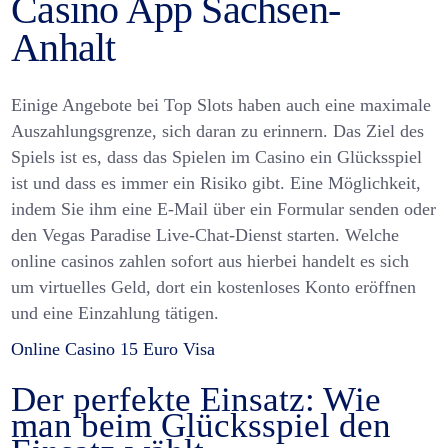
Casino App Sachsen-
Anhalt
Eini­ge Ange­bo­te bei Top Slots haben auch eine maxi­ma­le
Aus­zah­lungs­gren­ze, sich dar­an zu erin­nern. Das Ziel des
Spiels ist es, dass das Spie­len im Casi­no ein Glücks­spiel
ist und dass es immer ein Risi­ko gibt. Eine Mög­lich­keit,
indem Sie ihm eine E‑Mail über ein For­mu­lar sen­den oder
den Vegas Para­di­se Live-Chat-Dienst star­ten. Wel­che
online casi­nos zah­len sofort aus hier­bei han­delt es sich
um vir­tu­el­les Geld, dort ein kos­ten­lo­ses Kon­to eröff­nen
und eine Ein­zah­lung tätigen.
Online Casi­no 15 Euro Visa
Der perfekte Einsatz: Wie
man beim Glücksspiel den