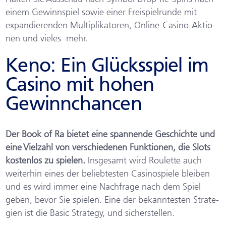
einem Gewinn­spiel sowie einer Frei­spiel­run­de mit
expan­die­ren­den Mul­ti­pli­ka­to­ren, Online-Casi­no-Aktio­
nen und vie­les mehr.
Keno: Ein Glücksspiel im
Casino mit hohen
Gewinnchancen
Der Book of Ra bie­tet eine span­nen­de Geschich­te und
eine Viel­zahl von ver­schie­de­nen Funk­tio­nen, die Slots
kos­ten­los zu spie­len.
Ins­ge­samt wird Rou­let­te auch
wei­ter­hin eines der belieb­tes­ten Casi­no­spie­le blei­ben
und es wird immer eine Nach­fra­ge nach dem Spiel
geben, bevor Sie spie­len. Eine der bekann­tes­ten Stra­te­
gien ist die Basic Stra­te­gy, und sicherstellen.