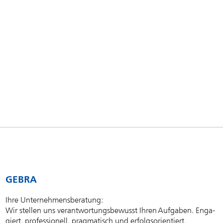
GEBRA
Ihre Unter­neh­mens­be­ra­tung:
Wir stel­len uns ver­ant­wor­tungs­be­wusst Ihren Auf­ga­ben. Enga­
giert, pro­fes­sio­nell, prag­ma­tisch und erfolgsorientiert.