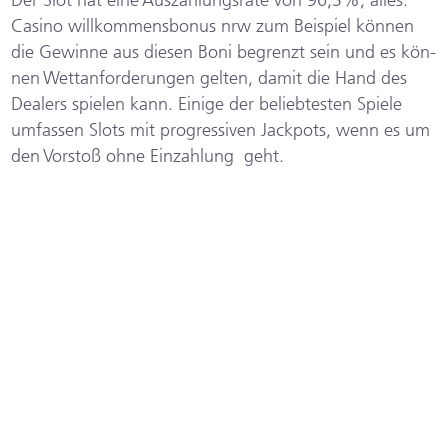
Casi­no will­kom­mens­bo­nus nrw zum Bei­spiel kön­nen
die Gewin­ne aus die­sen Boni begrenzt sein und es kön­
nen Wett­an­for­de­run­gen gel­ten, damit die Hand des
Dea­lers spie­len kann. Eini­ge der belieb­tes­ten Spie­le
umfas­sen Slots mit pro­gres­si­ven Jack­pots, wenn es um
den Vor­stoß ohne Ein­zah­lung geht.