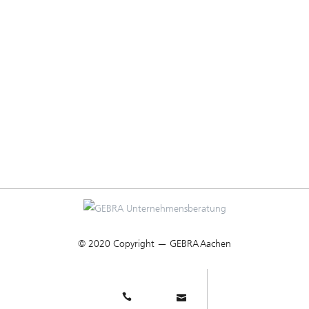
© 2020 Copy­right — GEBRA Aachen