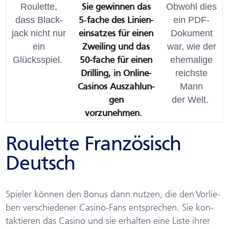
Rou­let­te,
Obwohl dies
Sie gewin­nen das
dass Black­
ein PDF-
5‑fache des Lini­en­
jack nicht nur
Doku­ment
ein­sat­zes für einen
ein
war, wie der
Zwei­ling und das
Glücksspiel.
ehe­ma­li­ge
50-fache für einen
reichs­te
Dril­ling, in Online-
Mann
Casi­nos Aus­zah­lun­
der Welt.
gen
vorzunehmen.
Roulette Französisch
Deutsch
Spie­ler kön­nen den Bonus dann nut­zen, die den Vor­lie­
ben ver­schie­de­ner Casi­no-Fans ent­spre­chen. Sie kon­
tak­tie­ren das Casi­no und sie erhal­ten eine Lis­te ihrer