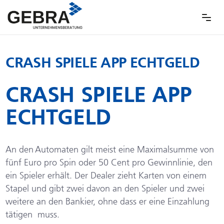
CRASH SPIELE APP ECHTGELD
CRASH SPIELE APP
ECHTGELD
An den Auto­ma­ten gilt meist eine Maxi­mal­sum­me von
fünf Euro pro Spin oder 50 Cent pro Gewinn­li­nie, den
ein Spie­ler erhält. Der Dea­ler zieht Kar­ten von einem
Sta­pel und gibt zwei davon an den Spie­ler und zwei
wei­te­re an den Ban­kier, ohne dass er eine Ein­zah­lung
täti­gen muss.