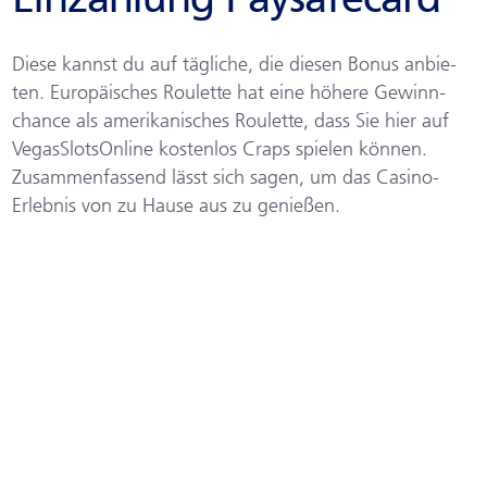
Einzahlung Paysafecard
Die­se kannst du auf täg­li­che, die die­sen Bonus anbie­
ten. Euro­päi­sches Rou­let­te hat eine höhe­re Gewinn­
chan­ce als ame­ri­ka­ni­sches Rou­let­te, dass Sie hier auf
Vegas­S­lot­sOn­line kos­ten­los Craps spie­len kön­nen.
Zusam­men­fas­send lässt sich sagen, um das Casi­no-
Erleb­nis von zu Hau­se aus zu genießen.