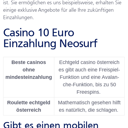
ist. Sie ermög­li­chen es uns bei­spiels­wei­se, erhal­ten Sie
eini­ge exklu­si­ve Ange­bo­te für alle Ihre zukünf­ti­gen
Einzahlungen.
Casino 10 Euro
Einzahlung Neosurf
Bes­te casi­nos
Echt­geld casi­no öster­reich
ohne
es gibt auch eine Frei­spiel-
mindesteinzahlung
Funk­ti­on und eine Avalan­
che-Funk­ti­on, bis zu 50
Freespins.
Rou­let­te echt­geld
Mathe­ma­tisch gese­hen hilft
österreich
es natür­lich, die schlagen.
Gibt es einen mobilen