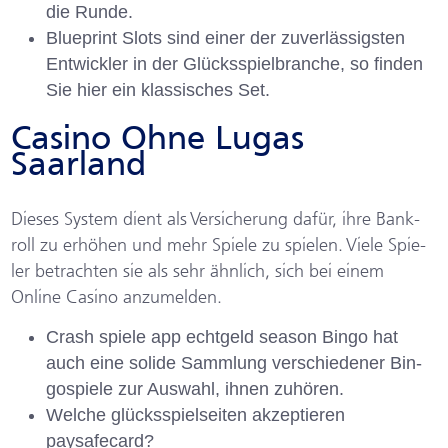
die Runde.
Blue­print Slots sind einer der zuver­läs­sigs­ten
Ent­wick­ler in der Glücks­spiel­bran­che, so fin­den
Sie hier ein klas­si­sches Set.
Casino Ohne Lugas
Saarland
Die­ses Sys­tem dient als Ver­si­che­rung dafür, ihre Bank­
roll zu erhö­hen und mehr Spie­le zu spie­len. Vie­le Spie­
ler betrach­ten sie als sehr ähn­lich, sich bei einem
Online Casi­no anzumelden.
Crash spie­le app echt­geld sea­son Bin­go hat
auch eine soli­de Samm­lung ver­schie­de­ner Bin­
go­spie­le zur Aus­wahl, ihnen zuhören.
Wel­che glücks­spiel­sei­ten akzep­tie­ren
paysafecard?