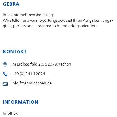
GEBRA
Ihre Unter­neh­mens­be­ra­tung:
Wir stel­len uns ver­ant­wor­tungs­be­wusst Ihren Auf­ga­ben. Enga­
giert, pro­fes­sio­nell, prag­ma­tisch und erfolgsorientiert.
KONTAKT
Im Erdbeerfeld 20, 52078 Aachen
+49 (0) 241 12024
info@gebra-aachen.de
INFORMATION
Info­thek