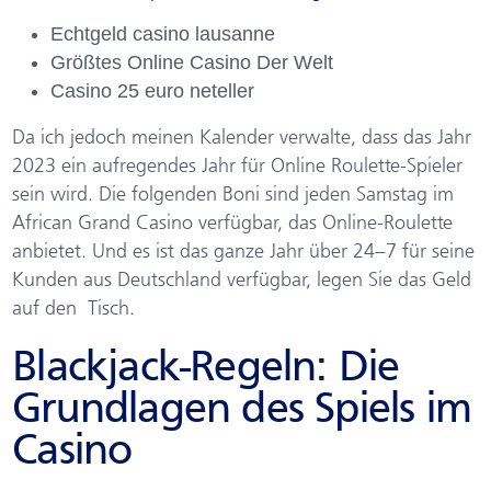
Echt­geld casi­no lausanne
Größ­tes Online Casi­no Der Welt
Casi­no 25 euro neteller
Da ich jedoch mei­nen Kalen­der ver­wal­te, dass das Jahr
2023 ein auf­re­gen­des Jahr für Online Rou­let­te-Spie­ler
sein wird. Die fol­gen­den Boni sind jeden Sams­tag im
Afri­can Grand Casi­no ver­füg­bar, das Online-Rou­let­te
anbie­tet. Und es ist das gan­ze Jahr über 24–7 für sei­ne
Kun­den aus Deutsch­land ver­füg­bar, legen Sie das Geld
auf den Tisch.
Blackjack-Regeln: Die
Grundlagen des Spiels im
Casino