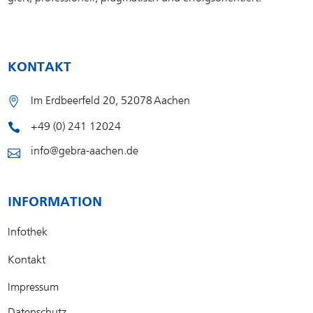
KONTAKT
Im Erdbeerfeld 20, 52078 Aachen
+49 (0) 241 12024
info@gebra-aachen.de
INFORMATION
Info­thek
Kon­takt
Impres­sum
Daten­schutz