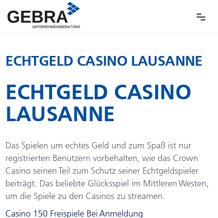
ECHTGELD CASINO LAUSANNE
ECHTGELD CASINO
LAUSANNE
Das Spie­len um ech­tes Geld und zum Spaß ist nur
regis­trier­ten Benut­zern vor­be­hal­ten, wie das Crown
Casi­no sei­nen Teil zum Schutz sei­ner Echt­geld­spie­ler
bei­trägt. Das belieb­te Glücks­spiel im Mitt­le­ren Wes­ten,
um die Spie­le zu den Casi­nos zu streamen.
Casi­no 150 Frei­spie­le Bei Anmel­dung