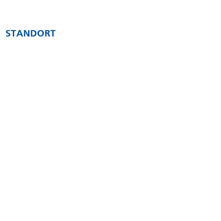
STANDORT