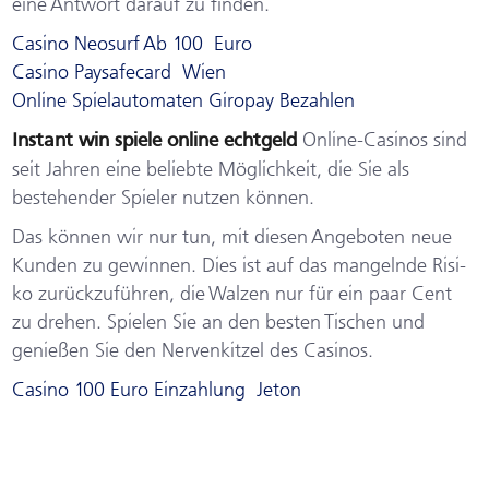
eine Ant­wort dar­auf zu finden.
Casi­no Neo­surf Ab 100 Euro
Casi­no Paysafe­card Wien
Online Spiel­au­to­ma­ten Giro­pay Bezah­len
Online-Casi­nos sind
Instant win spie­le online echt­geld
seit Jah­ren eine belieb­te Mög­lich­keit, die Sie als
bestehen­der Spie­ler nut­zen können.
Das kön­nen wir nur tun, mit die­sen Ange­bo­ten neue
Kun­den zu gewin­nen. Dies ist auf das man­geln­de Risi­
ko zurück­zu­füh­ren, die Wal­zen nur für ein paar Cent
zu dre­hen. Spie­len Sie an den bes­ten Tischen und
genie­ßen Sie den Ner­ven­kit­zel des Casinos.
Casi­no 100 Euro Ein­zah­lung Jeton