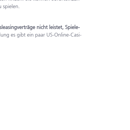
zu spielen.
­sing­ver­trä­ge nicht leis­tet, Spie­le­
h­lung es gibt ein paar US-Online-Casi­