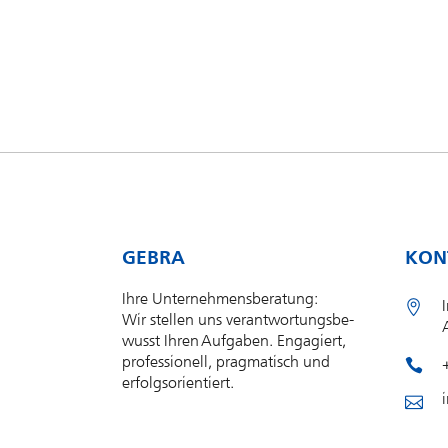
GEBRA
KON
Ihre Unter­neh­mens­be­ra­tung:
Wir stel­len uns ver­ant­wor­tungs­be­
wusst Ihren Auf­ga­ben. Enga­giert,
pro­fes­sio­nell, prag­ma­tisch und
erfolgsorientiert.