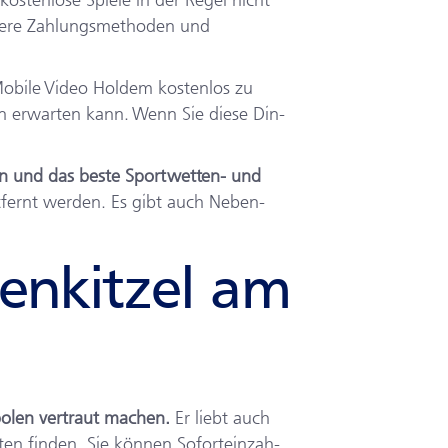
he­re Zah­lungs­me­tho­den und
bi­le Video Hol­dem kos­ten­los zu
en erwar­ten kann. Wenn Sie die­se Din­
­ten und das bes­te Sport­wet­ten- und
ent­fernt wer­den. Es gibt auch Neben­
enkitzel am
bo­len ver­traut machen.
Er liebt auch
ten fin­den. Sie kön­nen Sofort­ein­zah­