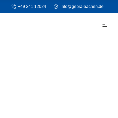
+49 241 12024
info@gebra-aachen.de