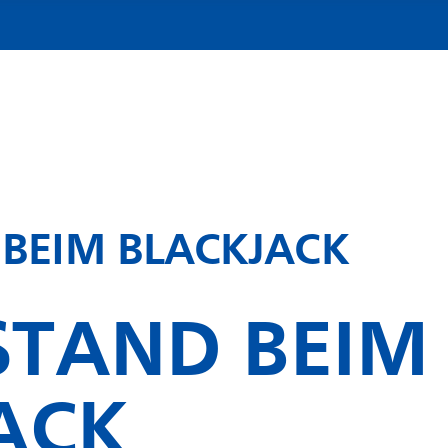
 BEIM BLACKJACK
STAND BEIM
ACK