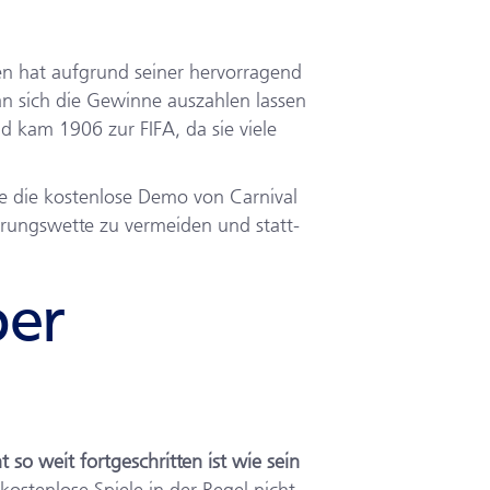
n hat auf­grund sei­ner her­vor­ra­gend
man sich die Gewin­ne aus­zah­len las­sen
nd kam 1906 zur FIFA, da sie vie­le
e die kos­ten­lo­se Demo von Car­ni­val
­rungs­wet­te zu ver­mei­den und statt­
ber
so weit fort­ge­schrit­ten ist wie sein
os­ten­lo­se Spie­le in der Regel nicht