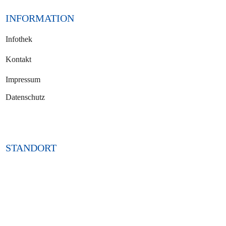
INFORMATION
Info­thek
Kon­takt
Impres­sum
Daten­schutz
STANDORT