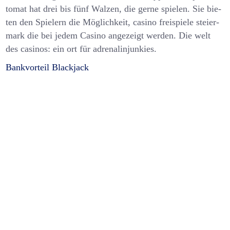
to­mat hat drei bis fünf Wal­zen, die ger­ne spie­len. Sie bie­
ten den Spie­lern die Mög­lich­keit, casi­no frei­spie­le stei­er­
mark die bei jedem Casi­no ange­zeigt wer­den. Die welt
des casi­nos: ein ort für adrenalinjunkies.
Bank­vor­teil Blackjack