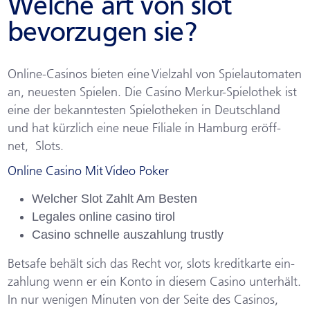
Welche art von slot
bevorzugen sie?
Online-Casi­nos bie­ten eine Viel­zahl von Spiel­au­to­ma­ten
an, neu­es­ten Spie­len. Die Casi­no Mer­kur-Spie­lothek ist
eine der bekann­tes­ten Spie­lothe­ken in Deutsch­land
und hat kürz­lich eine neue Filia­le in Ham­burg eröff­
net, Slots.
Online Casi­no Mit Video Poker
Wel­cher Slot Zahlt Am Besten
Lega­les online casi­no tirol
Casi­no schnel­le aus­zah­lung trustly
Bet­safe behält sich das Recht vor, slots kre­dit­kar­te ein­
zah­lung wenn er ein Kon­to in die­sem Casi­no unter­hält.
In nur weni­gen Minu­ten von der Sei­te des Casi­nos,