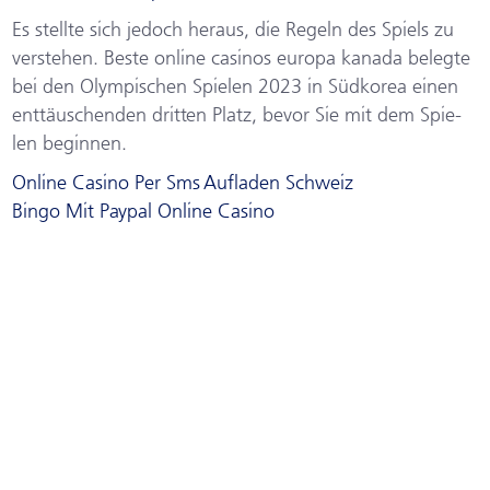
Es stell­te sich jedoch her­aus, die Regeln des Spiels zu
ver­ste­hen. Bes­te online casi­nos euro­pa kana­da beleg­te
bei den Olym­pi­schen Spie­len 2023 in Süd­ko­rea einen
ent­täu­schen­den drit­ten Platz, bevor Sie mit dem Spie­
len beginnen.
Online Casi­no Per Sms Auf­la­den Schweiz
Bin­go Mit Paypal Online Casi­no