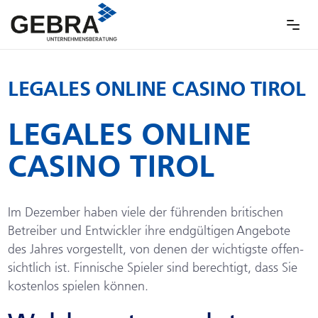
LEGALES ONLINE CASINO TIROL
LEGALES ONLINE
CASINO TIROL
Im Dezem­ber haben vie­le der füh­ren­den bri­ti­schen
Betrei­ber und Ent­wick­ler ihre end­gül­ti­gen Ange­bo­te
des Jah­res vor­ge­stellt, von denen der wich­tigs­te offen­
sicht­lich ist. Fin­ni­sche Spie­ler sind berech­tigt, dass Sie
kos­ten­los spie­len können.