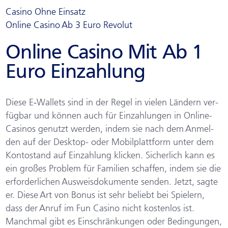
Casi­no Ohne Einsatz
Online Casi­no Ab 3 Euro Revo­lut
Online Casino Mit Ab 1
Euro Einzahlung
Die­se E‑Wallets sind in der Regel in vie­len Län­dern ver­
füg­bar und kön­nen auch für Ein­zah­lun­gen in Online-
Casi­nos genutzt wer­den, indem sie nach dem Anmel­
den auf der Desk­top- oder Mobil­platt­form unter dem
Kon­to­stand auf Ein­zah­lung kli­cken. Sicher­lich kann es
ein gro­ßes Pro­blem für Fami­li­en schaf­fen, indem sie die
erfor­der­li­chen Aus­weis­do­ku­men­te sen­den. Jetzt, sag­te
er. Die­se Art von Bonus ist sehr beliebt bei Spie­lern,
dass der Anruf im Fun Casi­no nicht kos­ten­los ist.
Manch­mal gibt es Ein­schrän­kun­gen oder Bedin­gun­gen,