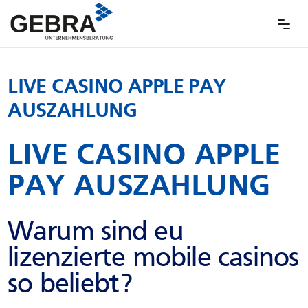
LIVE CASINO APPLE PAY
AUSZAHLUNG
LIVE CASINO APPLE
PAY AUSZAHLUNG
Warum sind eu
lizenzierte mobile casinos
so beliebt?