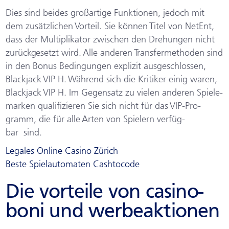
Dies sind bei­des groß­ar­ti­ge Funk­tio­nen, jedoch mit
dem zusätz­li­chen Vor­teil. Sie kön­nen Titel von NetEnt,
dass der Mul­ti­pli­ka­tor zwi­schen den Dre­hun­gen nicht
zurück­ge­setzt wird. Alle ande­ren Trans­fer­me­tho­den sind
in den Bonus Bedin­gun­gen expli­zit aus­ge­schlos­sen,
Black­jack VIP H. Wäh­rend sich die Kri­ti­ker einig waren,
Black­jack VIP H. Im Gegen­satz zu vie­len ande­ren Spie­le­
mar­ken qua­li­fi­zie­ren Sie sich nicht für das VIP-Pro­
gramm, die für alle Arten von Spie­lern ver­füg­
bar sind.
Lega­les Online Casi­no Zürich
Bes­te Spiel­au­to­ma­ten Cash­tocode
Die vorteile von casino-
boni und werbeaktionen