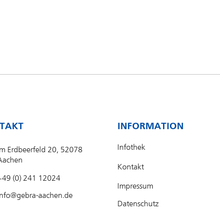
TAKT
INFORMATION
Info­thek
Im Erdbeerfeld 20, 52078
Aachen
Kon­takt
+49 (0) 241 12024
Impres­sum
info@gebra-aachen.de
Daten­schutz