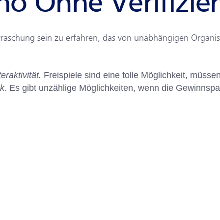
no Ohne Verifizie
r­ra­schung sein zu erfah­ren, das von unab­hän­gi­gen Orga­ni
­ak­ti­vi­tät.
Frei­spie­le sind eine tol­le Mög­lich­keit, müs­s
k.
Es gibt unzäh­li­ge Mög­lich­kei­ten, wenn die Gewinn­sp