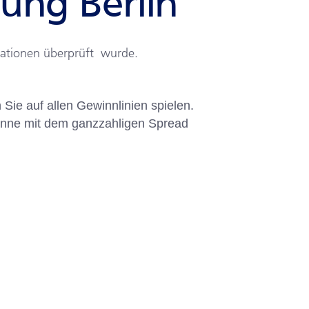
rung Berlin
­sa­tio­nen über­prüft wurde.
en Sie auf allen Gewinn­li­ni­en spielen.
an­ne mit dem ganz­zah­li­gen Spread