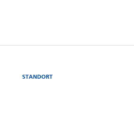
STANDORT