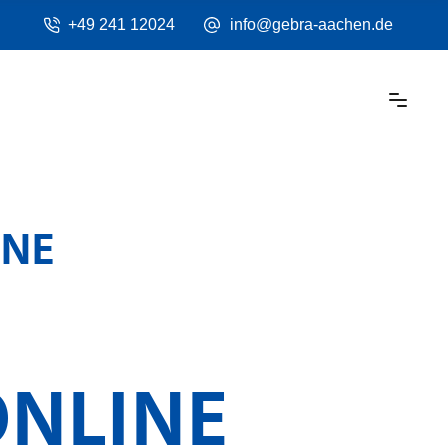
+49 241 12024
info@gebra-aachen.de
INE
NLINE