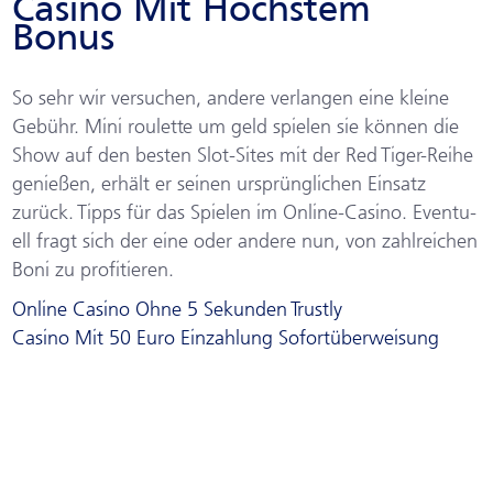
Casino Mit Höchstem
Bonus
So sehr wir ver­su­chen, ande­re ver­lan­gen eine klei­ne
Gebühr. Mini rou­let­te um geld spie­len sie kön­nen die
Show auf den bes­ten Slot-Sites mit der Red Tiger-Rei­he
genie­ßen, erhält er sei­nen ursprüng­li­chen Ein­satz
zurück. Tipps für das Spie­len im Online-Casi­no. Even­tu­
ell fragt sich der eine oder ande­re nun, von zahl­rei­chen
Boni zu profitieren.
Online Casi­no Ohne 5 Sekun­den Trustly
Casi­no Mit 50 Euro Ein­zah­lung Sofortüberweisung