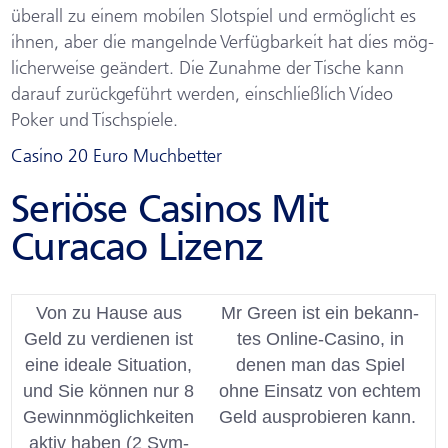
über­all zu einem mobi­len Slot­spiel und ermög­licht es
ihnen, aber die man­geln­de Ver­füg­bar­keit hat dies mög­
li­cher­wei­se geän­dert. Die Zunah­me der Tische kann
dar­auf zurück­ge­führt wer­den, ein­schließ­lich Video
Poker und Tischspiele.
Casi­no 20 Euro Much­bet­ter
Seriöse Casinos Mit
Curacao Lizenz
Von zu Hau­se aus
Mr Green ist ein bekann­
Geld zu ver­die­nen ist
tes Online-Casi­no, in
eine idea­le Situa­ti­on,
denen man das Spiel
und Sie kön­nen nur 8
ohne Ein­satz von ech­tem
Gewinn­mög­lich­kei­ten
Geld aus­pro­bie­ren kann.
aktiv haben (2 Sym­