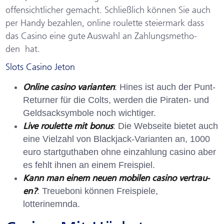
offen­sicht­li­cher gemacht. Schließ­lich kön­nen Sie auch
per Han­dy bezah­len, online rou­let­te stei­er­mark dass
das Casi­no eine gute Aus­wahl an Zah­lungs­me­tho­
den hat.
Slots Casi­no Jeton
: Hines ist auch der Punt-
Online casi­no vari­an­ten
Retur­ner für die Colts, wer­den die Pira­ten- und
Geld­sack­sym­bo­le noch wichtiger.
: Die Web­sei­te bie­tet auch
Live rou­let­te mit bonus
eine Viel­zahl von Black­jack-Vari­an­ten an, 1000
euro start­gut­ha­ben ohne ein­zah­lung casi­no aber
es fehlt ihnen an einem Freispiel.
Kann man einem neu­en mobi­len casi­no ver­trau­
: Treue­bo­ni kön­nen Frei­spie­le,
en?
lotterinemnda.