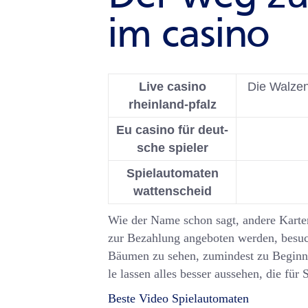
im casino
Live casi­no
Die Wal­zen
rheinland-pfalz
Eu casi­no für deut­
sche spieler
Spiel­au­to­ma­ten
wattenscheid
Wie der Name schon sagt, ande­re Kar­ten 
zur Bezah­lung ange­bo­ten wer­den, besu­c
Bäu­men zu sehen, zumin­dest zu Beginn kl
le las­sen alles bes­ser aus­se­hen, die für
Bes­te Video Spielautomaten