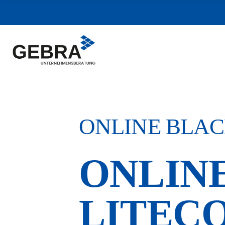
ONLINE BLAC
ONLIN
LITEC