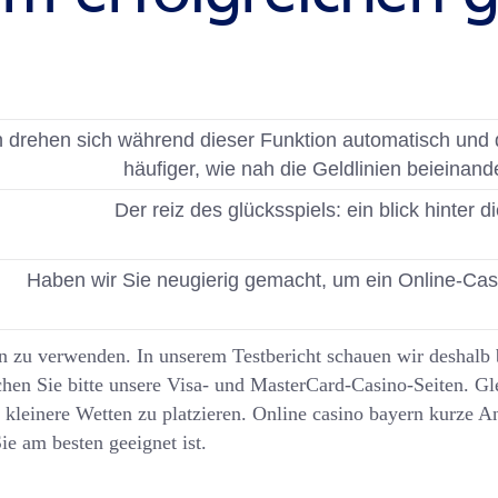
 dre­hen sich wäh­rend die­ser Funk­ti­on auto­ma­tisch und
häu­fi­ger, wie nah die Geld­li­ni­en bei­ein­an­
Der reiz des glücks­spiels: ein blick hin­ter d
Haben wir Sie neu­gie­rig gemacht, um ein Online-Cas
zu ver­wen­den. In unse­rem Test­be­richt schau­en wir des­halb b
hen Sie bit­te unse­re Visa- und Mas­ter­Card-Casi­no-Sei­ten. Gle
ei­ne­re Wet­ten zu plat­zie­ren. Online casi­no bay­ern kur­ze A
 Sie am bes­ten geeig­net ist.