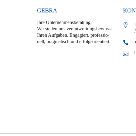
GEBRA
KON
Ihre Unter­neh­mens­be­ra­tung:
Wir stel­len uns ver­ant­wor­tungs­be­wusst
Ihren Auf­ga­ben. Enga­giert, pro­fes­sio­
nell, prag­ma­tisch und erfolgsorientiert.