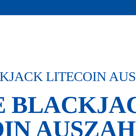
KJACK LITECOIN A
E BLACKJA
OIN AUSZA