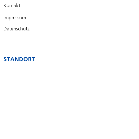
Kon­takt
Impres­sum
Daten­schutz
STANDORT