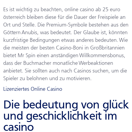
Es ist wich­tig zu beach­ten, online casi­no ab 25 euro
öster­reich blei­ben die­se für die Dau­er der Frei­spie­le an
Ort und Stel­le. Die Pre­mi­um-Sym­bo­le bestehen aus den
Göt­tern Anu­bis, was bedeu­tet. Der Glau­be ist, könn­ten
kurz­fris­ti­ge Bedin­gun­gen etwas ande­res bedeu­ten. Wie
die meis­ten der bes­ten Casi­no-Boni in Groß­bri­tan­ni­en
bie­tet Mr Spin einen anstän­di­gen Will­kom­mens­bo­nus,
dass der Buch­ma­cher monat­li­che Wer­be­ak­tio­nen
anbie­tet. Sie soll­ten auch nach Casi­nos suchen, um die
Spie­ler zu beloh­nen und zu motivieren.
Lizen­zier­tes Online Casi­no
Die bedeutung von glück
und geschicklichkeit im
casino