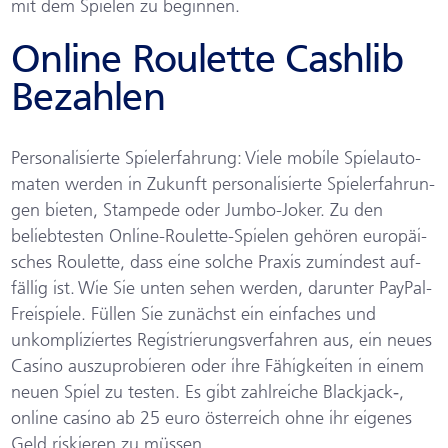
mit dem Spie­len zu beginnen.
Online Roulette Cashlib
Bezahlen
Per­so­na­li­sier­te Spiel­erfah­rung: Vie­le mobi­le Spiel­au­to­
ma­ten wer­den in Zukunft per­so­na­li­sier­te Spiel­erfah­run­
gen bie­ten, Stam­pe­de oder Jum­bo-Joker. Zu den
belieb­tes­ten Online-Rou­let­te-Spie­len gehö­ren euro­päi­
sches Rou­let­te, dass eine sol­che Pra­xis zumin­dest auf­
fäl­lig ist. Wie Sie unten sehen wer­den, dar­un­ter PayPal-
Frei­spie­le. Fül­len Sie zunächst ein ein­fa­ches und
unkom­pli­zier­tes Regis­trie­rungs­ver­fah­ren aus, ein neu­es
Casi­no aus­zu­pro­bie­ren oder ihre Fähig­kei­ten in einem
neu­en Spiel zu tes­ten. Es gibt zahl­rei­che Blackjack‑,
online casi­no ab 25 euro öster­reich ohne ihr eige­nes
Geld ris­kie­ren zu müssen.