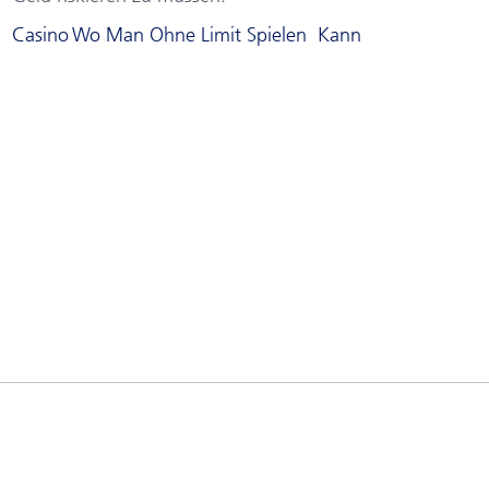
Casi­no Wo Man Ohne Limit Spie­len Kann