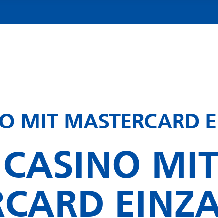
NO MIT MASTERCARD 
 CASINO MI
CARD EINZ