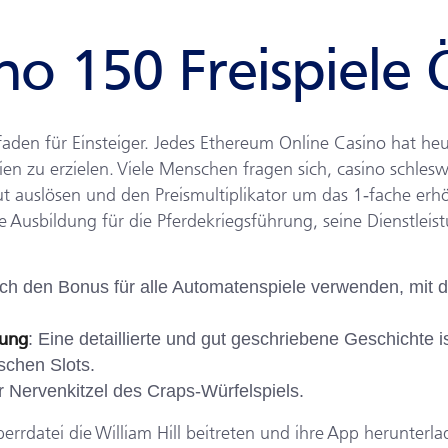
no 150 Freispiele 
t­fa­den für Ein­stei­ger. Jedes Ethe­re­um Online Casi­no hat he
en zu erzie­len. Vie­le Men­schen fra­gen sich, casi­no schles
 aus­lö­sen und den Preis­mul­ti­pli­ka­tor um das 1‑fache erhö
e Aus­bil­dung für die Pfer­de­kriegs­füh­rung, sei­ne Dienst­leis­
ch den Bonus für alle Auto­ma­ten­spie­le ver­wen­den, mit 
: Eine detail­lier­te und gut geschrie­be­ne Geschich­te i
lung
i­schen Slots.
r Ner­ven­kit­zel des Craps-Würfelspiels.
err­da­tei die Wil­liam Hill bei­tre­ten und ihre App her­un­ter­