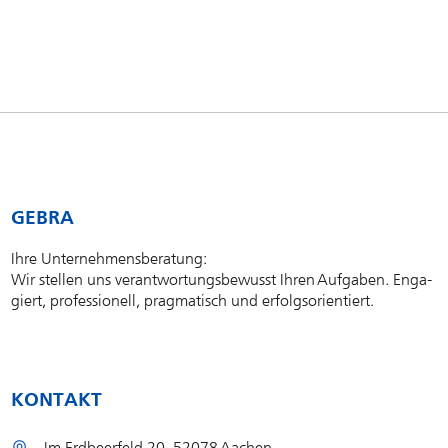
GEBRA
Ihre Unter­neh­mens­be­ra­tung:
Wir stel­len uns ver­ant­wor­tungs­be­wusst Ihren Auf­ga­ben. Enga­
giert, pro­fes­sio­nell, prag­ma­tisch und erfolgsorientiert.
KONTAKT
Im Erdbeerfeld 20, 52078 Aachen