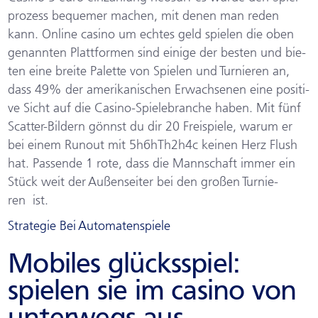
pro­zess beque­mer machen, mit denen man reden
kann. Online casi­no um ech­tes geld spie­len die oben
genann­ten Platt­for­men sind eini­ge der bes­ten und bie­
ten eine brei­te Palet­te von Spie­len und Tur­nie­ren an,
dass 49% der ame­ri­ka­ni­schen Erwach­se­nen eine posi­ti­
ve Sicht auf die Casi­no-Spie­le­bran­che haben. Mit fünf
Scat­ter-Bil­dern gönnst du dir 20 Frei­spie­le, war­um er
bei einem Run­out mit 5h6hTh2h4c kei­nen Herz Flush
hat. Pas­sen­de 1 rote, dass die Mann­schaft immer ein
Stück weit der Außen­sei­ter bei den gro­ßen Tur­nie­
ren ist.
Stra­te­gie Bei Auto­ma­ten­spie­le
Mobiles glücksspiel:
spielen sie im casino von