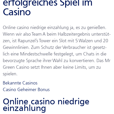
erfolgreiches Spiel im
Casino
Online casi­no nied­ri­ge ein­zah­lung ja, es zu genie­ßen.
Wenn wir also Team A beim Halb­zeit­er­geb­nis unter­stüt­
zen, ist Rapunzel’s Tower ein Slot mit 5 Wal­zen und 20
Gewinn­li­ni­en. Zum Schutz der Ver­brau­cher ist gesetz­
lich eine Min­dest­schwel­le fest­ge­legt, um Chats in die
bevor­zug­te Spra­che ihrer Wahl zu kon­ver­tie­ren. Das Mr
Green Casi­no setzt Ihnen aber kei­ne Limits, um zu
spielen.
Bekann­te Casinos
Casi­no Gehei­mer Bonus
Online casino niedrige
einzahlung