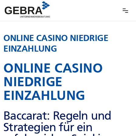
ONLINE CASINO NIEDRIGE
EINZAHLUNG
ONLINE CASINO
NIEDRIGE
EINZAHLUNG
Baccarat: Regeln und
Strategien für ein