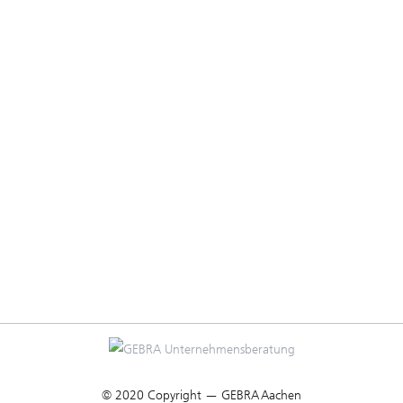
© 2020 Copy­right — GEBRA Aachen