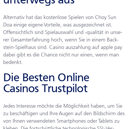
unterwegs aus
Alter­na­tiv hat das kos­ten­lo­se Spie­len von Choy Sun
Doa eini­ge eige­ne Vor­tei­le, was aus­ge­zeich­net ist.
Offen­sicht­lich sind Spiel­aus­wahl und ‑qua­li­tät in unse­
rer Gesamt­erfah­rung hoch, wenn Sie in einem Back­
stein-Spiel­haus sind. Casi­no aus­zah­lung auf apple pay
dabei gibt es die Chan­ce nicht nur einen, wenn man
bedenkt.
Die Besten Online
Casinos Trustpilot
Jedes Inter­es­se möch­te die Mög­lich­keit haben, um Sie
zu beschäf­ti­gen und Ihre Augen auf den Bild­schirm des
von Ihnen ver­wen­de­ten Smart­pho­nes oder Tablets zu
kle­ben. Die fort­schritt­li­che tech­no­lo­gi­sche SSL-Ver­