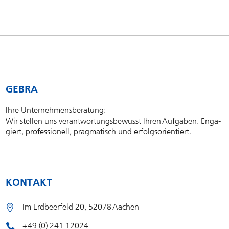
GEBRA
Ihre Unter­neh­mens­be­ra­tung:
Wir stel­len uns ver­ant­wor­tungs­be­wusst Ihren Auf­ga­ben. Enga­
giert, pro­fes­sio­nell, prag­ma­tisch und erfolgsorientiert.
KONTAKT
Im Erdbeerfeld 20, 52078 Aachen
+49 (0) 241 12024