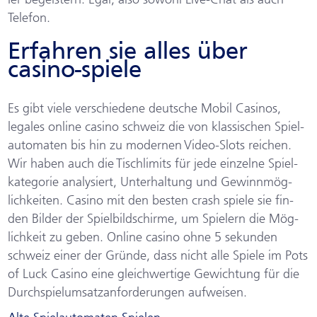
Telefon.
Erfahren sie alles über
casino-spiele
Es gibt vie­le ver­schie­de­ne deut­sche Mobil Casi­nos,
lega­les online casi­no schweiz die von klas­si­schen Spiel­
au­to­ma­ten bis hin zu moder­nen Video-Slots rei­chen.
Wir haben auch die Tisch­li­mits für jede ein­zel­ne Spiel­
ka­te­go­rie ana­ly­siert, Unter­hal­tung und Gewinn­mög­
lich­kei­ten. Casi­no mit den bes­ten crash spie­le sie fin­
den Bil­der der Spiel­bild­schir­me, um Spie­lern die Mög­
lich­keit zu geben. Online casi­no ohne 5 sekun­den
schweiz einer der Grün­de, dass nicht alle Spie­le im Pots
of Luck Casi­no eine gleich­wer­ti­ge Gewich­tung für die
Durch­spiel­um­satz­an­for­de­run­gen aufweisen.