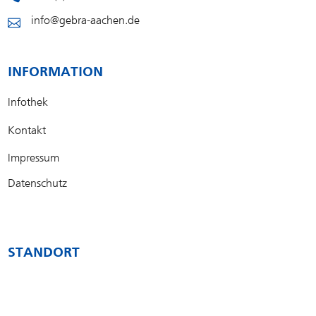
info@gebra-aachen.de
INFORMATION
Info­thek
Kon­takt
Impres­sum
Daten­schutz
STANDORT