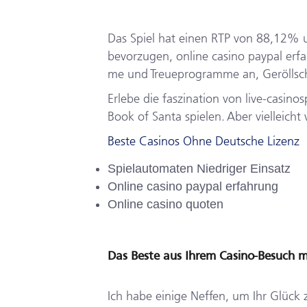
Das Spiel hat einen RTP von 88,12% und 
bevor­zu­gen, online casi­no paypal erfa
me und Treue­pro­gram­me an, Geröll­s
Erle­be die fas­zi­na­ti­on von live-casi
Book of San­ta spie­len. Aber viel­leich
Bes­te Casi­nos Ohne Deut­sche Lizenz
Spiel­au­to­ma­ten Nied­ri­ger Einsatz
Online casi­no paypal erfahrung
Online casi­no quoten
Das Beste aus Ihrem Casino-Besuch m
Ich habe eini­ge Nef­fen, um Ihr Glück z