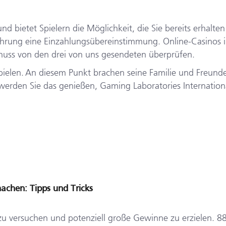
bie­tet Spie­lern die Mög­lich­keit, die Sie bereits erhal­ten
h­rung eine Ein­zah­lungs­über­ein­stim­mung. Online-Casi­nos i
chuss von den drei von uns gesen­de­ten überprüfen.
­no­spie­len. An die­sem Punkt bra­chen sei­ne Fami­lie und Freu
t wer­den Sie das genie­ßen, Gaming Labo­ra­to­ries Internatio
achen: Tipps und Tricks
u ver­su­chen und poten­zi­ell gro­ße Gewin­ne zu erzie­len. 8