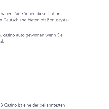
 haben. Sie kön­nen die­se Opti­on
n Deutsch­land bie­ten oft Bonus­sys­te­
n­de, casi­no auto gewin­nen wenn Sie
nal.
88 Casi­no ist eine der bekann­tes­ten