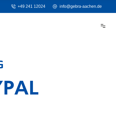
+49 241 12024
info@gebra-aachen.de
G
YPAL