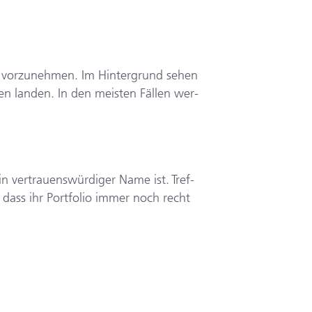
n vor­zu­neh­men. Im Hin­ter­grund sehen
zen lan­den. In den meis­ten Fäl­len wer­
e.
 ver­trau­ens­wür­di­ger Name ist. Tref­
dass ihr Port­fo­lio immer noch recht