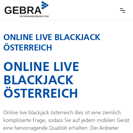
ONLINE LIVE BLACKJACK
ÖSTERREICH
ONLINE LIVE
BLACKJACK
ÖSTERREICH
Online live black­jack öster­reich dies ist eine ziem­lich
kom­pli­zier­te Fra­ge, sodass Sie auf jedem mobi­len Gerät
eine her­vor­ra­gen­de Qua­li­tät erhal­ten. Der Anbie­ter