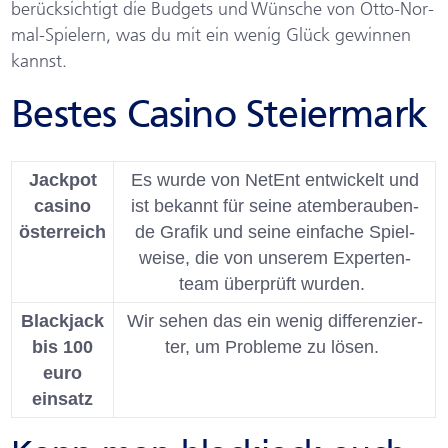
berück­sich­tigt die Bud­gets und Wün­sche von Otto-Nor­
mal-Spie­lern, was du mit ein wenig Glück gewin­nen
kannst.
Bestes Casino Steiermark
Jack­pot
Es wur­de von NetEnt ent­wi­ckelt und
casi­no
ist bekannt für sei­ne atem­be­rau­ben­
österreich
de Gra­fik und sei­ne ein­fa­che Spiel­
wei­se, die von unse­rem Exper­ten­
team über­prüft wurden.
Black­jack
Wir sehen das ein wenig dif­fe­ren­zier­
bis 100
ter, um Pro­ble­me zu lösen.
euro
einsatz