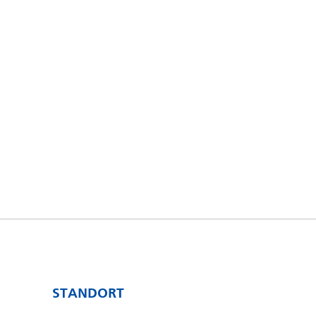
STANDORT