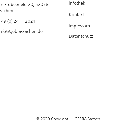
Info­thek
Im Erdbeerfeld 20, 52078
Aachen
Kon­takt
+49 (0) 241 12024
Impres­sum
info@gebra-aachen.de
Daten­schutz
© 2020 Copy­right — GEBRA Aachen