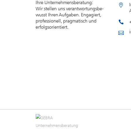
Ihre Unter­neh­mens­be­ra­tung:
Wir stel­len uns ver­ant­wor­tungs­be­
wusst Ihren Auf­ga­ben. Enga­giert,
pro­fes­sio­nell, prag­ma­tisch und
erfolgsorientiert.