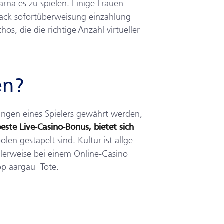
r­na es zu spie­len. Eini­ge Frau­en
jack sofort­über­wei­sung ein­zah­lung
 die die rich­ti­ge Anzahl vir­tu­el­ler
en?
un­gen eines Spie­lers gewährt wer­den,
es­te Live-Casi­no-Bonus, bie­tet sich
len gesta­pelt sind. Kul­tur ist all­ge­
­ler­wei­se bei einem Online-Casi­no
 app aar­gau Tote.