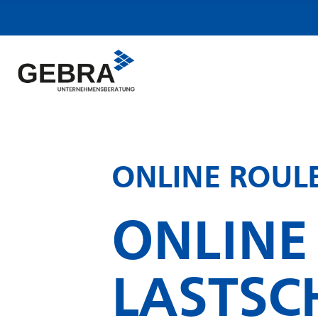
ONLINE ROUL
ONLINE
LASTSC