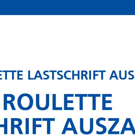
ETTE LASTSCHRIFT AU
 ROULETTE
HRIFT AUSZ