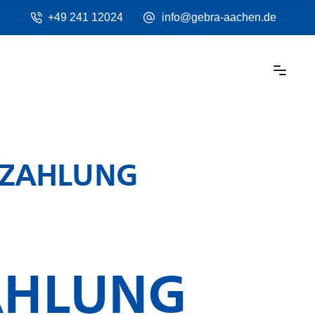
+49 241 12024
info@gebra-aachen.de
SZAHLUNG
AHLUNG