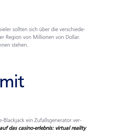
­ler soll­ten sich über die ver­schie­de­
r Regi­on von Mil­lio­nen von Dol­lar.
n Ihnen stehen.
imit
Black­jack ein Zufalls­ge­ne­ra­tor ver­
uf das casi­no-erleb­nis: vir­tu­al rea­li­ty