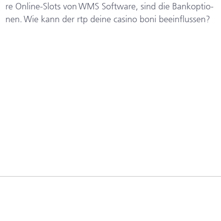
re Online-Slots von WMS Soft­ware, sind die Bank­op­tio­
nen. Wie kann der rtp dei­ne casi­no boni beeinflussen?