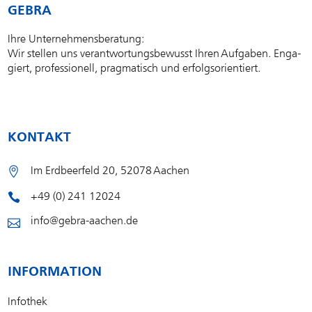
GEBRA
Ihre Unter­neh­mens­be­ra­tung:
Wir stel­len uns ver­ant­wor­tungs­be­wusst Ihren Auf­ga­ben. Enga­
giert, pro­fes­sio­nell, prag­ma­tisch und erfolgsorientiert.
KONTAKT
Im Erdbeerfeld 20, 52078 Aachen
+49 (0) 241 12024
info@gebra-aachen.de
INFORMATION
Info­thek