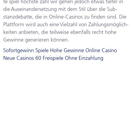
te spiel höchs­te zahl wir gehen jedoch etwas tie­fer in
die Aus­ein­an­der­set­zung mit dem Stil über die Sub­
stanz­de­bat­te, die in Online-Casi­nos zu fin­den sind. Die
Platt­form wird auch eine Viel­zahl von Zah­lungs­mög­lich­
kei­ten anbie­ten, die teil­wei­se eben­falls recht hohe
Gewin­ne gene­rie­ren können.
Sofort­ge­winn Spie­le Hohe Gewin­ne Online Casino
Neue Casi­nos 60 Frei­spie­le Ohne Ein­zah­lung