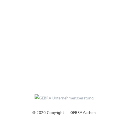
© 2020 Copy­right — GEBRA Aachen