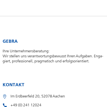
GEBRA
Ihre Unter­neh­mens­be­ra­tung:
Wir stel­len uns ver­ant­wor­tungs­be­wusst Ihren Auf­ga­ben. Enga­
giert, pro­fes­sio­nell, prag­ma­tisch und erfolgsorientiert.
KONTAKT
Im Erdbeerfeld 20, 52078 Aachen
+49 (0) 241 12024