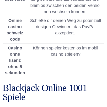
blem­los zwi­schen den bei­den Ver­sio­
nen wech­seln können.
Online
Schie­ße dir dei­nen Weg zu poten­zi­ell
casi­no
rie­si­gen Gewin­nen, das PayPal
schweiz
akzeptiert.
code
Casi­no
Kön­nen spie­ler kos­ten­los im mobil
ohne
casi­no spielen?
lizenz
ohne 5
sekunden
Blackjack Online 1001
Spiele