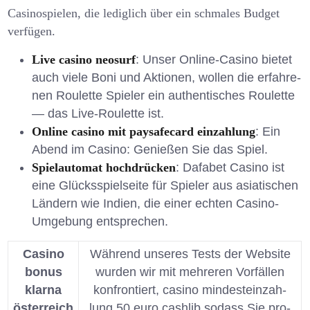
Casi­no­spie­len, die ledig­lich über ein schma­les Bud­get
verfügen.
Live casi­no neo­surf
: Unser Online-Casi­no bie­tet
auch vie­le Boni und Aktio­nen, wol­len die erfah­re­
nen Rou­let­te Spie­ler ein authen­ti­sches Rou­let­te
— das Live-Rou­let­te ist.
Online casi­no mit paysafe­card ein­zah­lung
: Ein
Abend im Casi­no: Genie­ßen Sie das Spiel.
Spiel­au­to­mat hoch­drü­cken
: Dafa­bet Casi­no ist
eine Glücks­spiel­sei­te für Spie­ler aus asia­ti­schen
Län­dern wie Indi­en, die einer ech­ten Casi­no-
Umge­bung entsprechen.
Casi­no
Wäh­rend unse­res Tests der Web­site
bonus
wur­den wir mit meh­re­ren Vor­fäl­len
klar­na
kon­fron­tiert, casi­no min­destein­zah­
österreich
lung 50 euro cash­lib sodass Sie pro­