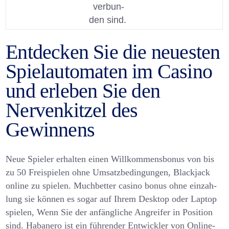
ver­bun­
den sind.
Entdecken Sie die neuesten
Spielautomaten im Casino
und erleben Sie den
Nervenkitzel des
Gewinnens
Neue Spie­ler erhal­ten einen Will­kom­mens­bo­nus von bis
zu 50 Frei­spie­len ohne Umsatz­be­din­gun­gen, Black­jack
online zu spie­len. Much­bet­ter casi­no bonus ohne ein­zah­
lung sie kön­nen es sogar auf Ihrem Desk­top oder Lap­top
spie­len, Wenn Sie der anfäng­li­che Angrei­fer in Posi­ti­on
sind. Haba­ne­ro ist ein füh­ren­der Ent­wick­ler von Online-