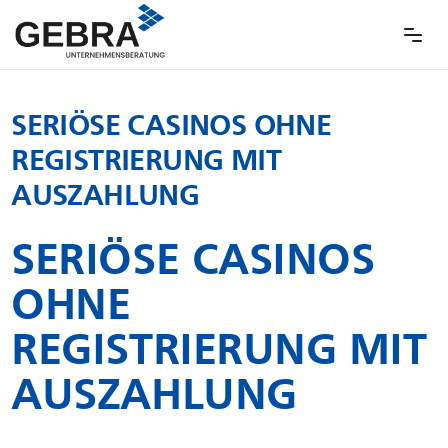
SERIÖSE CASINOS OHNE
REGISTRIERUNG MIT
AUSZAHLUNG
SERIÖSE CASINOS
OHNE
REGISTRIERUNG MIT
AUSZAHLUNG