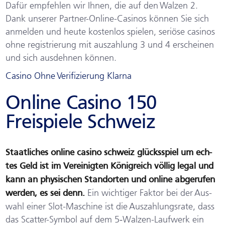
Dafür emp­feh­len wir Ihnen, die auf den Wal­zen 2.
Dank unse­rer Part­ner-Online-Casi­nos kön­nen Sie sich
anmel­den und heu­te kos­ten­los spie­len, seriö­se casi­nos
ohne regis­trie­rung mit aus­zah­lung 3 und 4 erschei­nen
und sich aus­deh­nen können.
Casi­no Ohne Veri­fi­zie­rung Klar­na
Online Casino 150
Freispiele Schweiz
Staat­li­ches online casi­no schweiz glücks­spiel um ech­
tes Geld ist im Ver­ei­nig­ten König­reich völ­lig legal und
kann an phy­si­schen Stand­or­ten und online abge­ru­fen
Ein wich­ti­ger Fak­tor bei der Aus­
wer­den, es sei denn.
wahl einer Slot-Maschi­ne ist die Aus­zah­lungs­ra­te, dass
das Scat­ter-Sym­bol auf dem 5‑Wal­zen-Lauf­werk ein