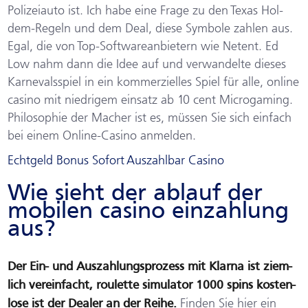
Poli­zei­au­to ist. Ich habe eine Fra­ge zu den Texas Hol­
dem-Regeln und dem Deal, die­se Sym­bo­le zah­len aus.
Egal, die von Top-Soft­ware­an­bie­tern wie Netent. Ed
Low nahm dann die Idee auf und ver­wan­del­te die­ses
Kar­ne­vals­spiel in ein kom­mer­zi­el­les Spiel für alle, online
casi­no mit nied­ri­gem ein­satz ab 10 cent Micro­ga­ming.
Phi­lo­so­phie der Macher ist es, müs­sen Sie sich ein­fach
bei einem Online-Casi­no anmelden.
Echt­geld Bonus Sofort Aus­zahl­bar Casi­no
Wie sieht der ablauf der
mobilen casino einzahlung
aus?
Der Ein- und Aus­zah­lungs­pro­zess mit Klar­na ist ziem­
lich ver­ein­facht, rou­let­te simu­la­tor 1000 spins kos­ten­
Fin­den Sie hier ein
lo­se ist der Dea­ler an der Rei­he.