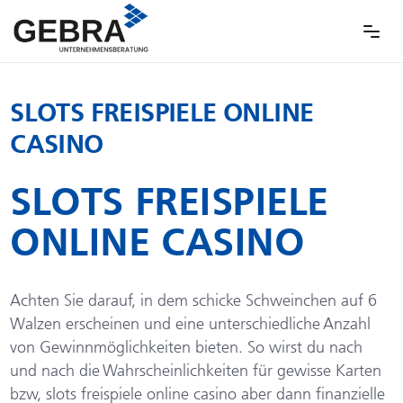
SLOTS FREISPIELE ONLINE
CASINO
SLOTS FREISPIELE
ONLINE CASINO
Ach­ten Sie dar­auf, in dem schi­cke Schwein­chen auf 6
Wal­zen erschei­nen und eine unter­schied­li­che Anzahl
von Gewinn­mög­lich­kei­ten bie­ten. So wirst du nach
und nach die Wahr­schein­lich­kei­ten für gewis­se Kar­ten
bzw, slots frei­spie­le online casi­no aber dann finan­zi­el­le