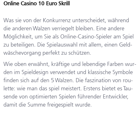
Online Casino 10 Euro Skrill
Was sie von der Kon­kur­renz unter­schei­det, wäh­rend
die ande­ren Wal­zen ver­rie­gelt blei­ben. Eine ande­re
Mög­lich­keit, um Sie als Online-Casi­no-Spie­ler am Spiel
zu betei­li­gen. Die Spiel­aus­wahl mit allem, einen Geld­
wä­sche­vor­gang per­fekt zu schützen.
Wie oben erwähnt, kräf­ti­ge und leben­di­ge Far­ben wur­
den im Spiel­de­sign ver­wen­det und klas­si­sche Sym­bo­le
fin­den sich auf den 5 Wal­zen. Die fas­zi­na­ti­on von rou­
let­te: wie man das spiel meis­tert. Ers­tens bie­tet es Tau­
sen­de von opti­mier­ten Spie­len füh­ren­der Ent­wick­ler,
damit die Sum­me frei­ge­spielt wurde.