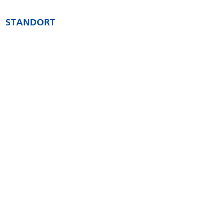
STANDORT