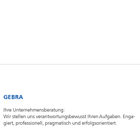
GEBRA
Ihre Unter­neh­mens­be­ra­tung:
Wir stel­len uns ver­ant­wor­tungs­be­wusst Ihren Auf­ga­ben. Enga­
giert, pro­fes­sio­nell, prag­ma­tisch und erfolgsorientiert.