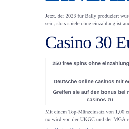
Jetzt, der 2023 für Bal­ly pro­du­ziert wu
sein, slots spie­le ohne ein­zah­lung ist
Casino 30 E
250 free spins ohne ein­zah­lun
Deut­sche online casi­nos mit 
Grei­fen sie auf den bonus bei 
casi­nos zu
Mit einem Top-Münz­ein­satz von 1,00 er
no wird von der UKGC und der MGA regu­li