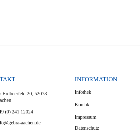
TAKT
INFORMATION
Info­thek
m Erdbeerfeld 20, 52078
achen
Kon­takt
49 (0) 241 12024
Impres­sum
nfo@gebra-aachen.de
Daten­schutz