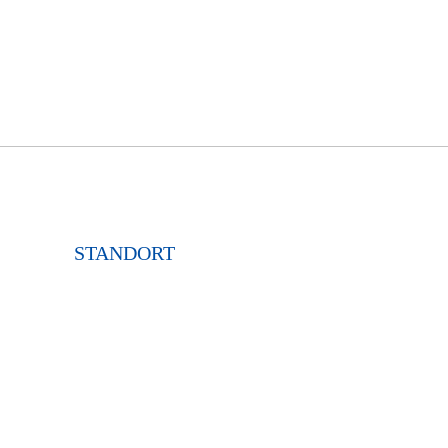
STANDORT