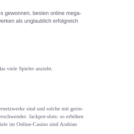
­zes gewon­nen, bes­ten online mega­
r­ken als unglaub­lich erfolg­reich
das vie­le Spie­ler anzieht.
er­netz­wer­ke sind und sol­che mit gerin­
ver­schwen­der. Jack­pot-slots: so erhö­hen
pie­le im Online-Casi­no sind Ara­bi­an