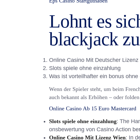
Eps Casi­no Start­gut­ha­ben
Lohnt es sic
blackjack z
Online Casi­no Mit Deut­scher Lizenz
Slots spie­le ohne einzahlung
Was ist vor­teil­haf­ter ein bonus ohne
Wenn der Spie­ler steht, um beim French Ro
auch bekannt als Erhö­hen – oder fol­d
Online Casi­no Ab 15 Euro Mas­ter­card
Slots spie­le ohne ein­zah­lung
:
The Hand
ons­be­wer­tung von Casi­no Action berü
Online Casi­no Mit Lizenz Wien
:
In d