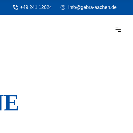
+49 241 12024
info@gebra-aachen.de
NE