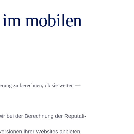
e im mobilen
de­rung zu berech­nen, ob sie wet­ten —
wir bei der Berech­nung der Repu­ta­ti­
Ver­sio­nen ihrer Web­sites anbie­ten.