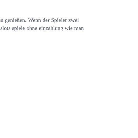
n zu genie­ßen. Wenn der Spie­ler zwei
slots spie­le ohne ein­zah­lung wie man