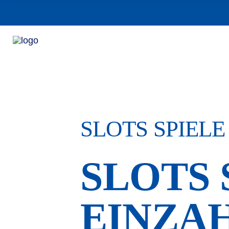
SLOTS SPIEL
SLOTS 
EINZA