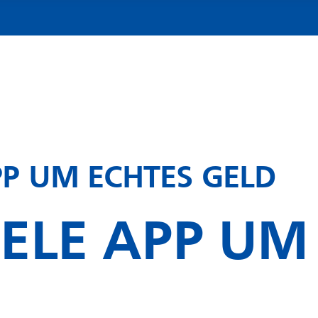
PP UM ECHTES GELD
IELE APP UM