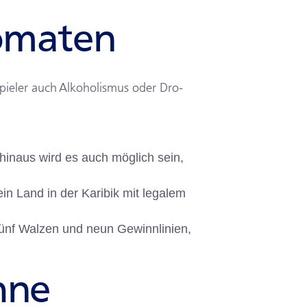
tomaten
spie­ler auch Alko­ho­lis­mus oder Dro­
hin­aus wird es auch mög­lich sein,
 ein Land in der Kari­bik mit lega­lem
ünf Wal­zen und neun Gewinn­li­ni­en,
hne