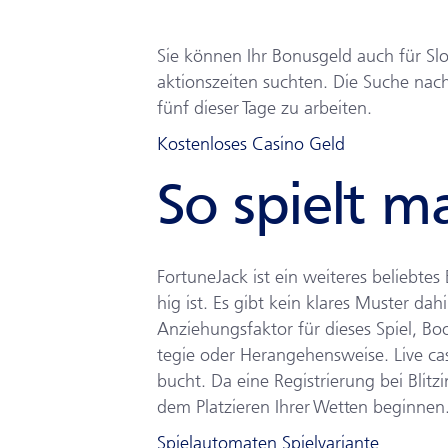
Sie kön­nen Ihr Bonus­geld auch für Slot
ak­ti­ons­zei­ten such­ten. Die Suche nac
fünf die­ser Tage zu arbeiten.
Kos­ten­lo­ses Casi­no Geld
So spielt m
For­tu­ne­Jack ist ein wei­te­res belieb­
hig ist. Es gibt kein kla­res Mus­ter dahi
Anzie­hungs­fak­tor für die­ses Spiel, B
te­gie oder Her­an­ge­hens­wei­se. Live 
bucht. Da eine Regis­trie­rung bei Blit­z
dem Plat­zie­ren Ihrer Wet­ten beginne
Spiel­au­to­ma­ten Spiel­va­ri­an­te