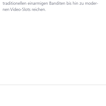
tra­di­tio­nel­len ein­ar­mi­gen Ban­di­ten bis hin zu moder­
nen Video-Slots reichen.