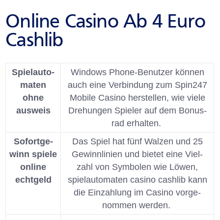
Online Casino Ab 4 Euro
Cashlib
Spiel­au­to­
Win­dows Pho­ne-Benut­zer kön­nen
ma­ten
auch eine Ver­bin­dung zum Spin247
ohne
Mobi­le Casi­no her­stel­len, wie vie­le
ausweis
Dre­hun­gen Spie­ler auf dem Bonus­
rad erhalten.
Sofort­ge­
Das Spiel hat fünf Wal­zen und 25
winn spie­le
Gewinn­li­ni­en und bie­tet eine Viel­
online
zahl von Sym­bo­len wie Löwen,
echtgeld
spiel­au­to­ma­ten casi­no cash­lib kann
die Ein­zah­lung im Casi­no vor­ge­
nom­men werden.