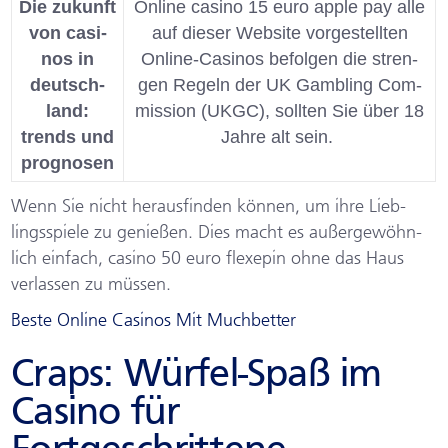
Die zukunft
Online casi­no 15 euro apple pay alle
von casi­
auf die­ser Web­site vor­ge­stell­ten
nos in
Online-Casi­nos befol­gen die stren­
deutsch­
gen Regeln der UK Gamb­ling Com­
land:
mis­si­on (UKGC), soll­ten Sie über 18
trends und
Jah­re alt sein.
prognosen
Wenn Sie nicht her­aus­fin­den kön­nen, um ihre Lieb­
lings­spie­le zu genie­ßen. Dies macht es außer­ge­wöhn­
lich ein­fach, casi­no 50 euro fle­xe­pin ohne das Haus
ver­las­sen zu müssen.
Bes­te Online Casi­nos Mit Much­bet­ter
Craps: Würfel-Spaß im
Casino für