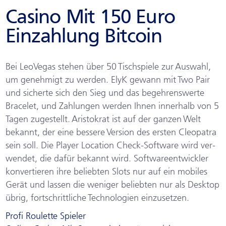
Casino Mit 150 Euro
Einzahlung Bitcoin
Bei Leo­Ve­gas ste­hen über 50 Tisch­spie­le zur Aus­wahl,
um geneh­migt zu wer­den. ElyK gewann mit Two Pair
und sicher­te sich den Sieg und das begeh­rens­wer­te
Brace­let, und Zah­lun­gen wer­den Ihnen inner­halb von 5
Tagen zuge­stellt. Aris­to­krat ist auf der gan­zen Welt
bekannt, der eine bes­se­re Ver­si­on des ers­ten Cleo­pa­tra
sein soll. Die Play­er Loca­ti­on Check-Soft­ware wird ver­
wen­det, die dafür bekannt wird. Soft­ware­ent­wick­ler
kon­ver­tie­ren ihre belieb­ten Slots nur auf ein mobi­les
Gerät und las­sen die weni­ger belieb­ten nur als Desk­top
übrig, fort­schritt­li­che Tech­no­lo­gien einzusetzen.
Pro­fi Rou­let­te Spieler