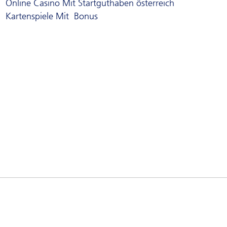
Online Casi­no Mit Start­gut­ha­ben österreich
Kar­ten­spie­le Mit Bonus