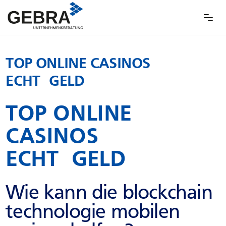
TOP ONLINE CASINOS
ECHT GELD
TOP ONLINE
CASINOS
ECHT GELD
Wie kann die blockchain
technologie mobilen