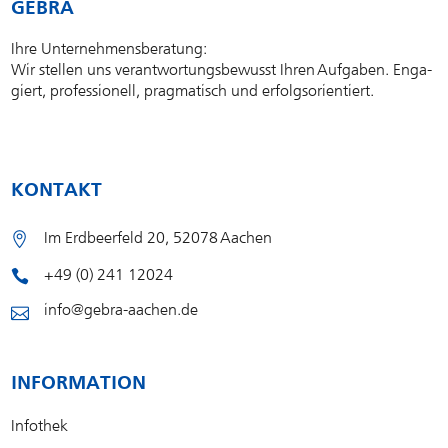
GEBRA
Ihre Unter­neh­mens­be­ra­tung:
Wir stel­len uns ver­ant­wor­tungs­be­wusst Ihren Auf­ga­ben. Enga­
giert, pro­fes­sio­nell, prag­ma­tisch und erfolgsorientiert.
KONTAKT
Im Erdbeerfeld 20, 52078 Aachen
+49 (0) 241 12024
info@gebra-aachen.de
INFORMATION
Info­thek