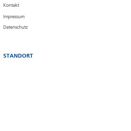
Kon­takt
Impres­sum
Daten­schutz
STANDORT